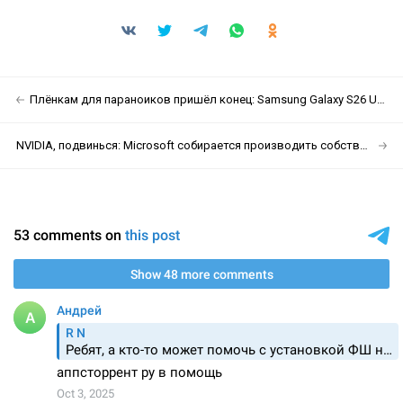
Плёнкам для параноиков пришёл конец: Samsung Galaxy S26 Ultra получит антишпионский дисплей
NVIDIA, подвинься: Microsoft собирается производить собственные видеокарты