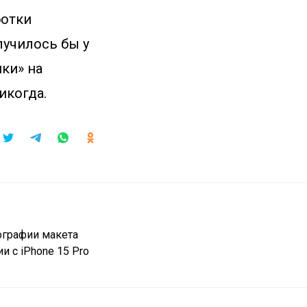
ботки
лучилось бы у
йки» на
икогда.
ографии макета
и с iPhone 15 Pro