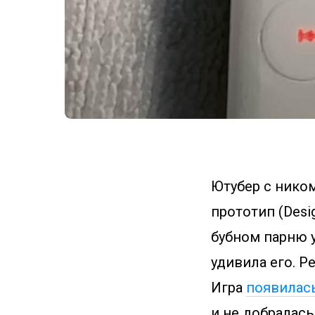
Ютубер с нико
прототип (Desig
бубном парню у
удивила его. Р
Игра
появилас
и не добралась