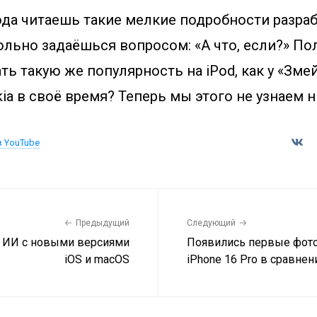
ода читаешь такие мелкие подробности разра
ольно задаёшься вопросом: «А что, если?» По
ать такую же популярность на iPod, как у «Зме
ia в своё время? Теперь мы этого не узнаем н
в YouTube
Предыдущий
Следующий
в ИИ с новыми версиями
Появились первые фот
iOS и macOS
iPhone 16 Pro в сравнени