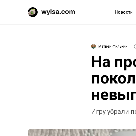
Новости
Матвей Филькин
На пр
покол
невып
Игру убрали 