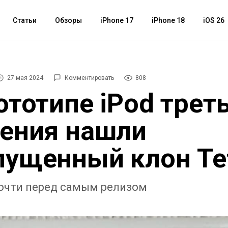
Статьи
Обзоры
iPhone 17
iPhone 18
iOS 26
27 мая 2024
Комментировать
808
ототипе iPod трет
ения нашли
ущенный клон Tet
почти перед самым релизом