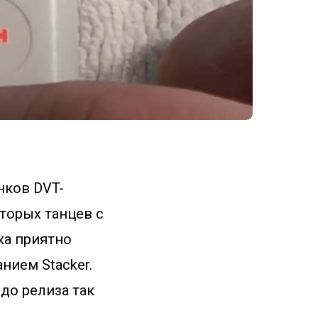
нков DVT-
оторых танцев с
ка приятно
нием Stacker.
до релиза так