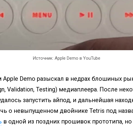
Источник: Apple Demo в YouTube
м Apple Demo разыскал в недрах блошиных ры
n, Validation, Testing) медиаплеера. После нек
далось запустить айпод, и дальнейшая наход
ечь о невыпущенном двойнике Tetris под назва
ь
в одной из поздних прошивок прототипа, но 
.