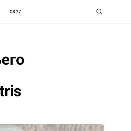
iOS 27
ьего
ris