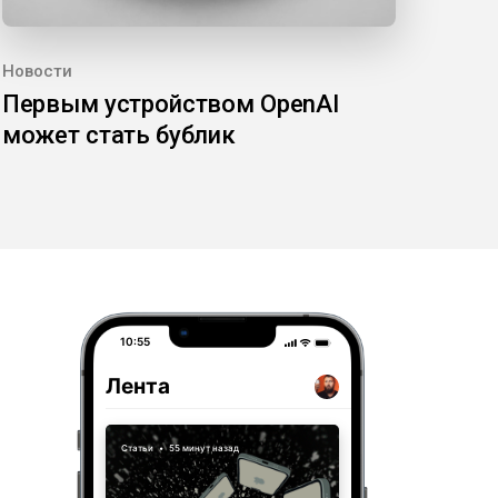
Новости
Первым устройством OpenAI
может стать бублик
10:55
Лента
Статьи
•
55 минут назад