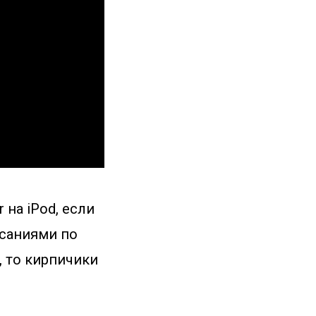
 на iPod, если
асаниями по
, то кирпичики