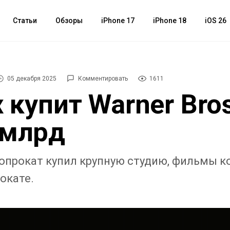
Статьи
Обзоры
iPhone 17
iPhone 18
iOS 26
05 декабря 2025
Комментировать
1611
x купит Warner Bros
 млрд
прокат купил крупную студию, фильмы к
окате.