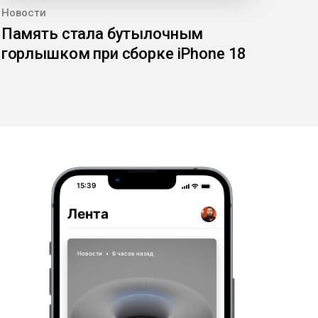
Новости
Память стала бутылочным
горлышком при сборке iPhone 18
15:39
Лента
Новости
•
6 часов назад