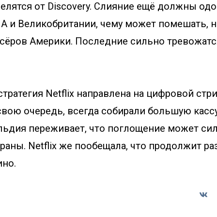
елятся от Discovery. Слияние ещё должны од
А и Великобритании, чему может помешать, н
сёров Америки. Последние сильно тревожатся
 стратегия Netflix направлена на цифровой ст
в свою очередь, всегда собирали большую кассу
льдия переживает, что поглощение может сил
раны. Netflix же пообещала, что продолжит р
ино.