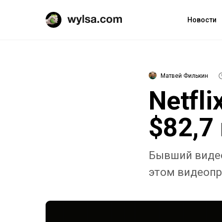
Новости
Матвей Филькин
Netfli
$82,7
Бывший видео
этом видеопр