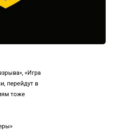
взрыва», «Игра
и, перейдут в
ниям тоже
еры»