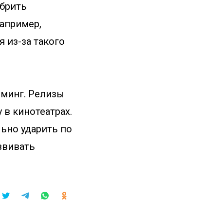
обрить
апример,
 из-за такого
риминг. Релизы
 в кинотеатрах.
ьно ударить по
азвивать