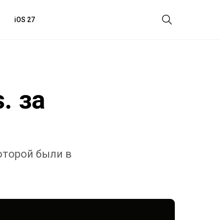
iOS 27
. за
оторой были в