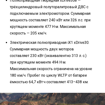
Полноприводная гибридная xDrive30e —
трёхцилиндровый полуторалитровый ДВС с
подключаемым электромотором. Суммарная
мощность составляет 240 кВт или 326 л.с. при
крутящем моменте 477 Н·м. Максимальная
скорость — 205 км/ч.
Электрическая полноприводная iX1 xDrive30.
Суммарная мощность двух моторов
составляет 230 кВт (эквивалентно 313 л. с.)
при крутящем моменте 494 Н·м.
Максимальная скорость ограничена на уровне
180 км/ч. Пробег по циклу WLTP от батареи
ёмкостью 64,7 кВт·ч составляет 413–438 км.