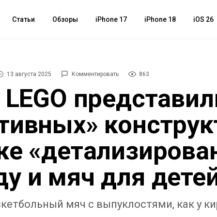
Статьи
Обзоры
iPhone 17
iPhone 18
iOS 26
13 августа 2025
Комментировать
863
и LEGO представил
тивных» конструк
же «детализирова
у и мяч для дете
скетбольный мяч с выпуклостями, как у к