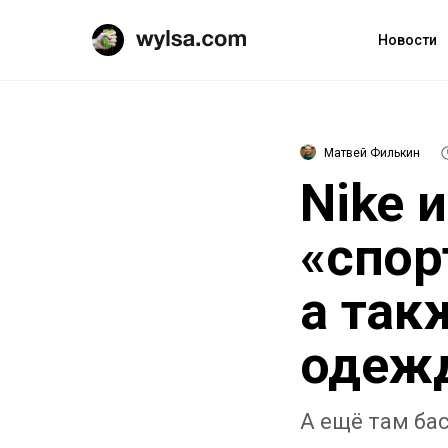
Новости
Матвей Филькин
Nike 
«спор
а так
одежд
А ещё там ба