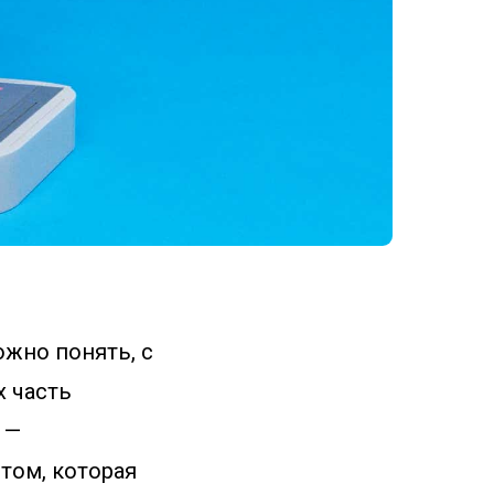
ожно понять, с
х часть
 —
том, которая