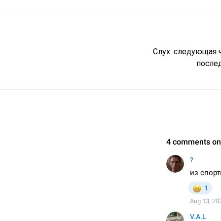
Слух: следующая ча
после