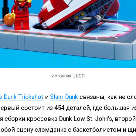
Источник: LEGO
e Dunk Trickshot
и
Slam Dunk
связаны, как не сл
ервый состоит из 454 деталей, где большая и
 сборки кроссовка Dunk Low St. John’s, второй
собой сцену слэмданка с баскетболистом и щи