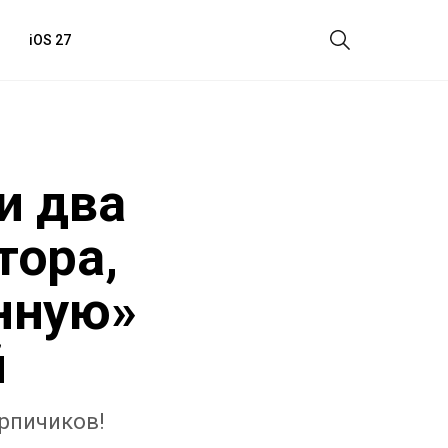
iOS 27
и два
тора,
нную»
й
ирпичиков!