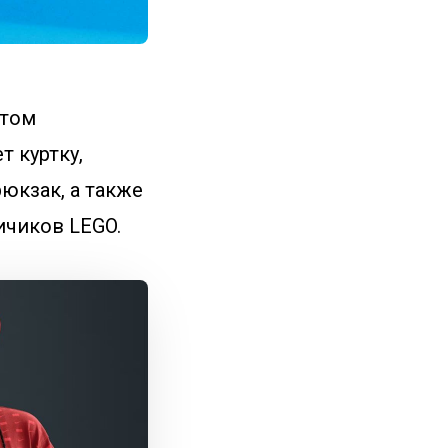
ктом
 куртку,
рюкзак, а также
ичиков LEGO.