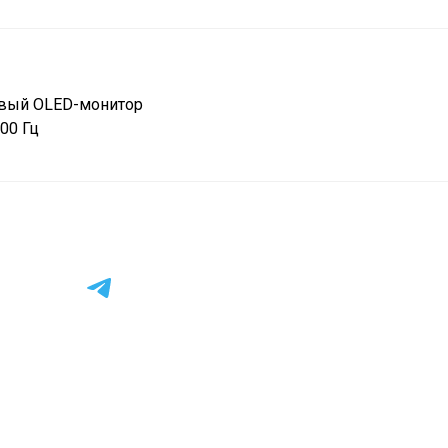
рвый OLED-монитор
00 Гц