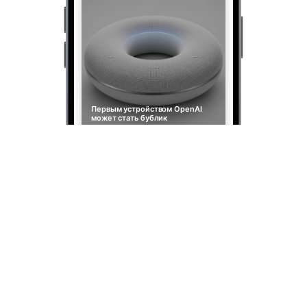
Первым устройством OpenAI
может стать бублик