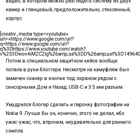
видео, в котором можно разглядеть систему из двух
камер и глянцевый, предположительно, стеклянный,
корпус.
[creativ_media type=»youtube»
url=»https://www.google.com/url?
q=https://www.google.com/url?
q%3Dhttps://www.youtube.com/watch?
v%253Dwov4iMZC2lg%26amp;sa%3DD%26amp;ust%3D149640
Потом в специальном защитном кейсе вообще
попала в руки блоггера. Несмотря на камуфляж был
замечен сканер в кнопке под экраном рядом с
сенсорными Дом и Назад, USB-C и 3.5 мм разъем.
Умудрился блогер сделать и парочку фотографии на
Nokia 9. Лучше бы он, конечно, этого не делал, ибо
ужас-ужас, что, впрочем, неудивительно для раннего
сэмпла.