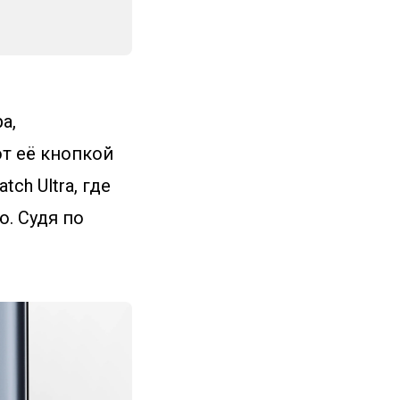
а,
т её кнопкой
ch Ultra, где
ю. Судя по