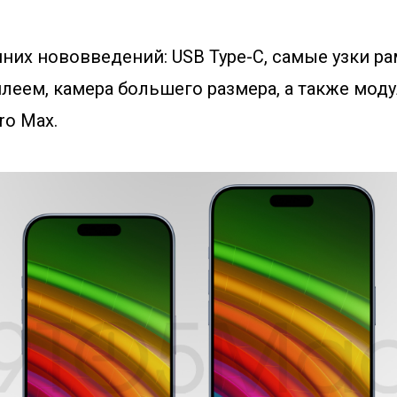
шних нововведений: USB Type-C, самые узки р
леем, камера большего размера, а также мод
ro Max.