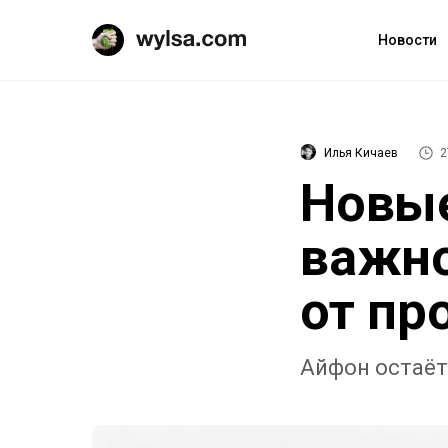
Новости
Илья Кичаев
2
Новы
важно
от пр
Айфон остаёт