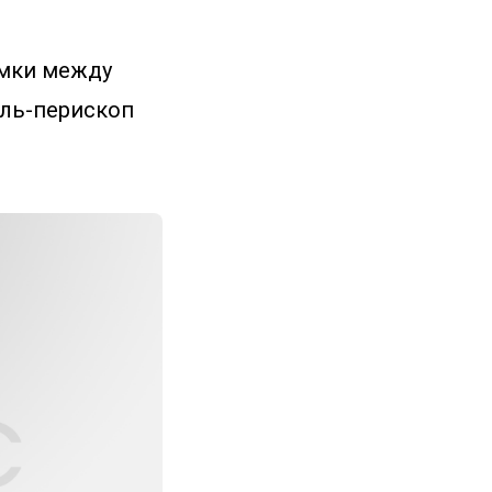
амки между
уль-перископ