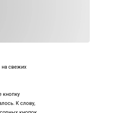
 на свежих
е кнопку
лось. К слову,
нсорных кнопок