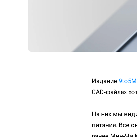
Издание
9to5M
CAD-файлах «о
На них мы види
питания. Все о
ранее Мин-Чи К