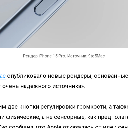
Рендер iPhone 15 Pro. Источник: 9to5Mac
ac
опубликовало новые рендеры, основанные
т очень надёжного источника».
м две кнопки регулировки громкости, а такж
ни физические, а не сенсорные, как предполага
уо сообщил, что Apple отказалась от идеи се