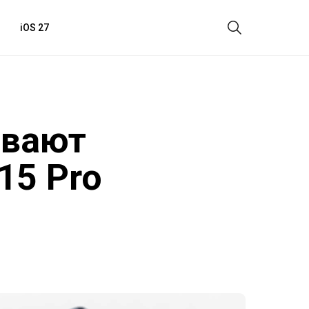
iOS 27
ывают
15 Pro