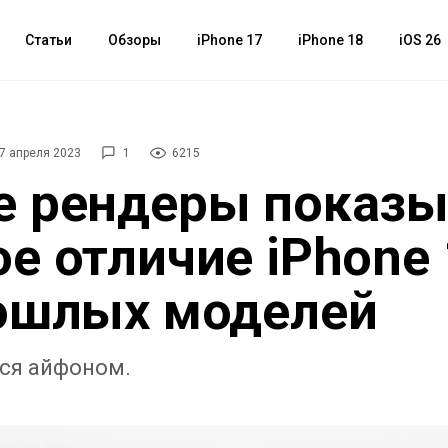
Статьи
Обзоры
iPhone 17
iPhone 18
iOS 26
7 апреля 2023
1
6215
е рендеры показ
е отличие iPhone 
ошлых моделей
ся айфоном.