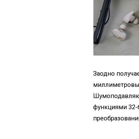
Заодно получа
миллиметровый
Шумоподавляющ
функциями 32-
преобразовани