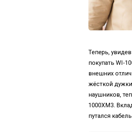
Теперь, увиде
покупать WI-10
внешних отлич
жёсткой дужки
наушников, теп
1000XM3. Вклад
путался кабель