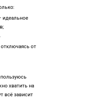
олько:
 — идеальное
в;
т
, отключаясь от
е пользуюсь
жно хватить на
ут всё зависит