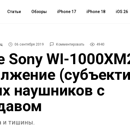
Статьи
Обзоры
iPhone 17
iPhone 18
iOS 26
ец
06 сентября 2019
Комментировать
4940
 Sony WI-1000XM
лжение (субъекти
х наушников с
давом
а и тишины.