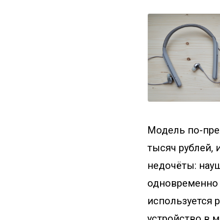
Модель по-пре
тысяч рублей, 
недочёты: науш
одновременно п
используется р
устройство в 