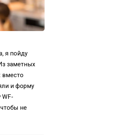
, я пойду
 Из заметных
: вместо
яли и форму
y WF-
 чтобы не