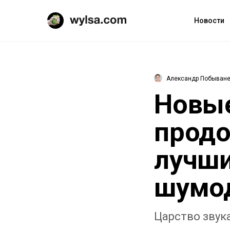
Новости
Александр Побыван
Новые
продо
лучши
шумо
Царство звук