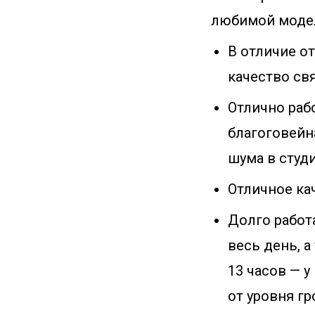
любимой модел
В отличие от
качество свя
Отлично раб
благоговейна
шума в студи
Отличное кач
Долго работ
весь день, а
13 часов — у
от уровня гр