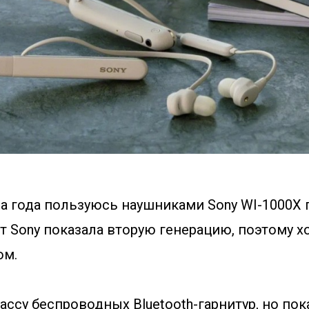
ра года пользуюсь наушниками Sony WI-1000X 
ут Sony показала вторую генерацию, поэтому х
ом.
ассу беспроводных Bluetooth-гарнитур, но пок