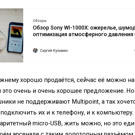
Обзоры
Обзор Sony WI-1000X: ожерелье, шумод
оптимизация атмосферного давления (
Сергей Кузьмин
жнему хорошо продаётся, сейчас её можно на
и это очень и очень хорошее предложение. Но
ники не поддерживают Multipoint, а так хочет
одключить их и к телефону, и к компьютеру.
аритетный micro-USB, жить можно, но это ед
моём арсенале с таким допотопным разъёмом.