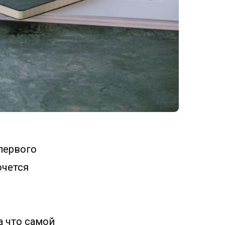
первого
очется
а что самой