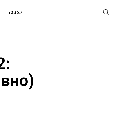
iOS 27
2:
вно)