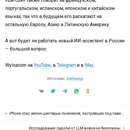
«Бигсби» также говорит на французском,
португальском, испанском, японском и китайском
языках, так что в будущем его раскатают на
остальную Европу, Азию и Латинскую Америку.
А вот будет ли работать новый ИИ-ассистент в России
— большой вопрос.
Wylsacom на
YouTube
,
в
Telegram
и в
Max
.
Источник:
Samsung
iPhone спас жизни шестерых лыжников, застрявших под лавиной неподалёку от озера Тахо
Исследование: пароли от LLM вовсе не безопасны