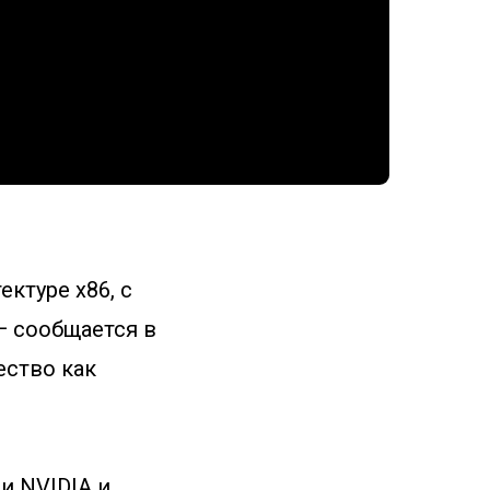
ктуре х86, с
— сообщается в
ество как
и NVIDIA и