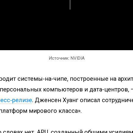
Источник: NVIDIA
одит системы-на-чипе, построенные на архите
 персональных компьютеров и дата-центров, 
есс-релизе
. Дженсен Хуанг описал сотруднич
 платформ мирового класса».
 словах нет. APU, созданный общими усилиям