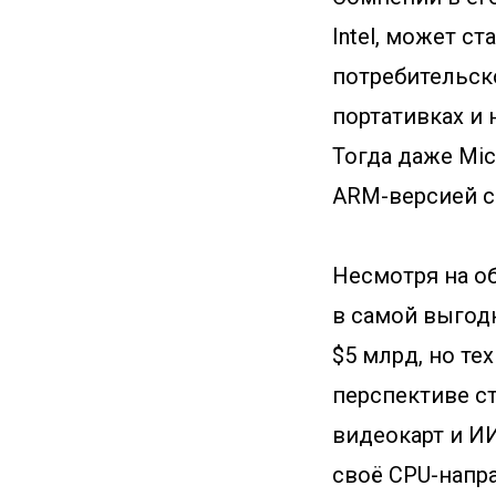
Intel, может 
потребительск
портативках и 
Тогда даже Mic
ARM-версией с
Несмотря на об
в самой выгод
$5 млрд, но те
перспективе ст
видеокарт и И
своё CPU-напра