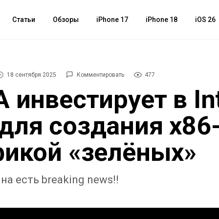
Статьи
Обзоры
iPhone 17
iPhone 18
iOS 26
18 сентября 2025
Комментировать
477
A инвестирует в Int
для создания х86
фикой «зелёных»
на есть breaking news!!