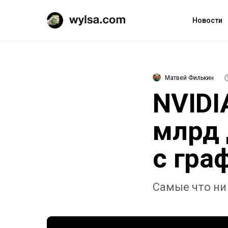
Новости
Матвей Филькин
NVIDI
млрд 
с гра
Самые что ни 