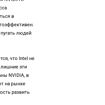
сса
ться в
ргоэффективен.
 пугать людей
я, что Intel не
 лишние эти
ны NVIDIA, в
ют на рынке
ость развить