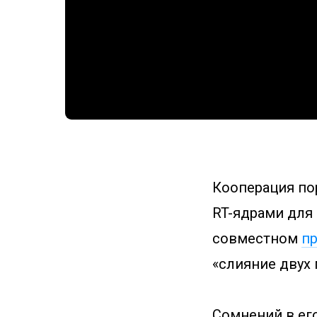
Кооперация пор
RT-ядрами для
совместном
пр
«слияние двух
Сомнений в его