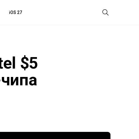
iOS 27
el $5
-чипа