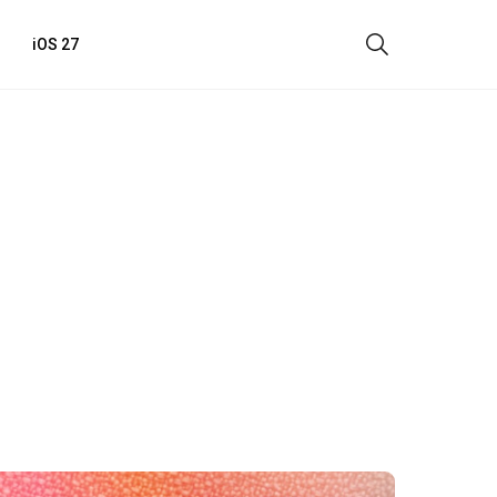
iOS 27
i