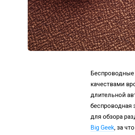
Беспроводные
качествами вр
длительной авт
беспроводная 
для обзора ра
Big Geek
, за ч