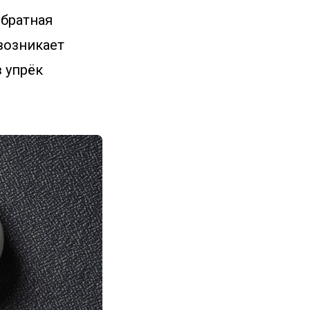
Обратная
возникает
в упрёк