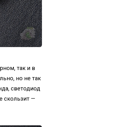
рном, так и в
льно, но не так
нда, светодиод
е скользит —