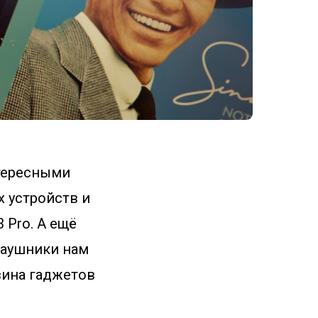
тересными
 устройств и
 Pro. А ещё
Наушники нам
зина гаджетов