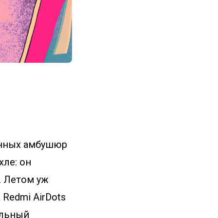
енных амбушюр
хле: он
. Летом уж
Redmi AirDots
ельный