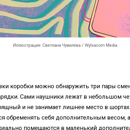
Иллюстрация: Светлана Чувилёва / Wylsacom Media
вки коробки можно обнаружить три пары см
арядки. Сами наушники лежат в небольшом че
зящный и не занимает лишнее место в шортах
ся обременять себя дополнительным весом, а 
 идеально помещаются в маленький дополнит