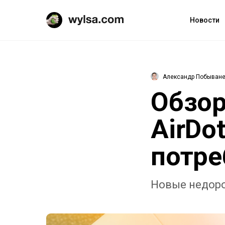
Новости
Александр Побыван
Обзор
AirDo
потре
Новые недоро