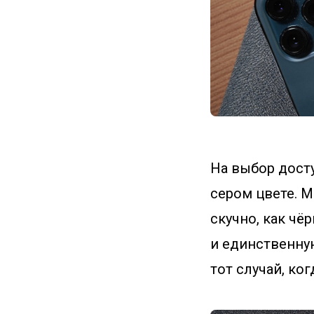
На выбор досту
сером цвете. М
скучно, как чё
и единственну
тот случай, ко