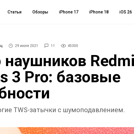
Статьи
Обзоры
iPhone 17
iPhone 18
iOS 26
ец
29 июля 2021
11
45300
 наушников Redm
ts 3 Pro: базовые
бности
гие TWS-затычки с шумоподавлением.