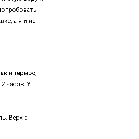
попробовать
е, а я и не
ак и термос,
2 часов. У
ь. Верх с