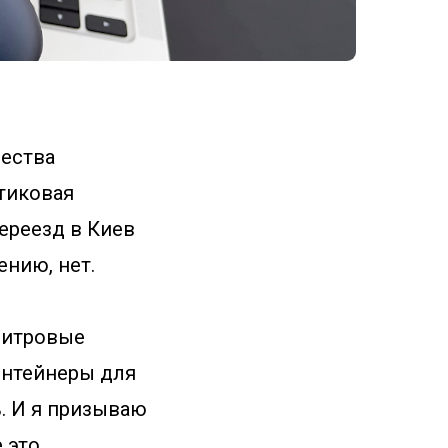
чества
тиковая
переезд в Киев
ению, нет.
-литровые
контейнеры для
ь. И я призываю
 это