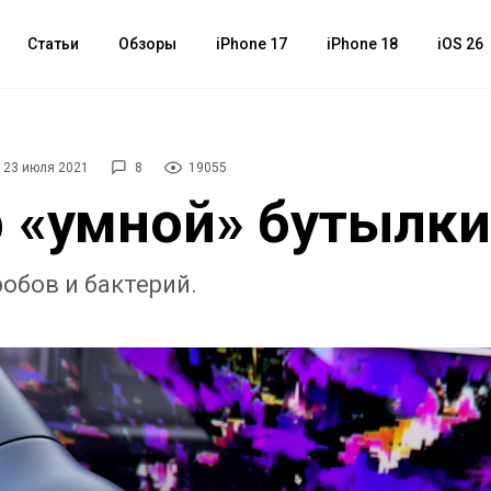
Статьи
Обзоры
iPhone 17
iPhone 18
iOS 26
23 июля 2021
8
19055
 «умной» бутылк
обов и бактерий.