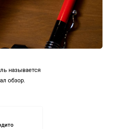
ель называется
ал обзор.
ердито