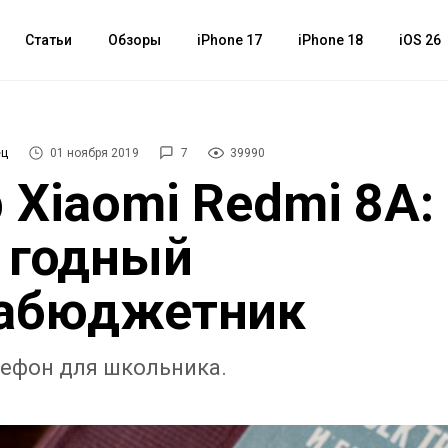
Статьи
Обзоры
iPhone 17
iPhone 18
iOS 26
ец
01 ноября 2019
7
39990
 Xiaomi Redmi 8A:
 годный
рабюджетник
ефон для школьника.