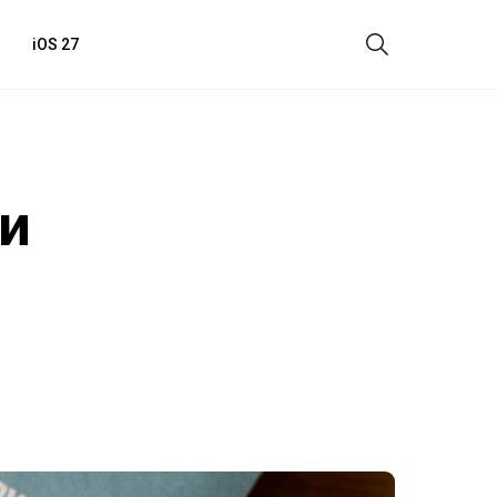
iOS 27
 и