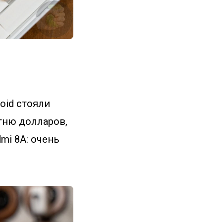
oid стояли
тню долларов,
mi 8A: очень