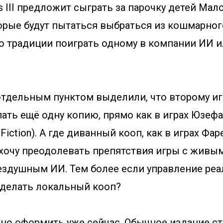
es III предложит сыграть за парочку детей Мал
орые будут пытаться выбраться из кошмарног
о традиции поиграть одному в компании ИИ и
отдельным пунктом выделили, что второму иг
ать ещё одну копию, прямо как в играх Юзефа 
t Fiction). А где диванный кооп, как в играх Фар
хочу преодолевать препятствия игры с живы
бездушным ИИ. Тем более если управление реа
делать локальный кооп?
но оформить уже сейчас. Обычное издание ст