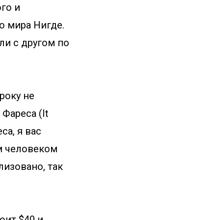
ого и
о мира Нигде.
ли с другом по
року не
Фареса (It
еса, я вас
м человеком
лизовано, так
оит $40 и