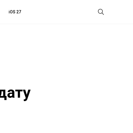
iOS 27
 дату