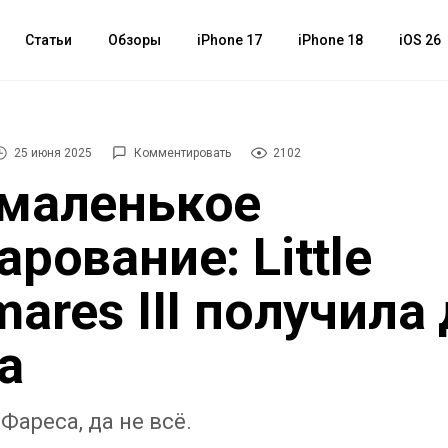
Статьи
Обзоры
iPhone 17
iPhone 18
iOS 26
25 июня 2025
Комментировать
2102
маленькое
арование: Little
mares III получила
а
Фареса, да не всё.