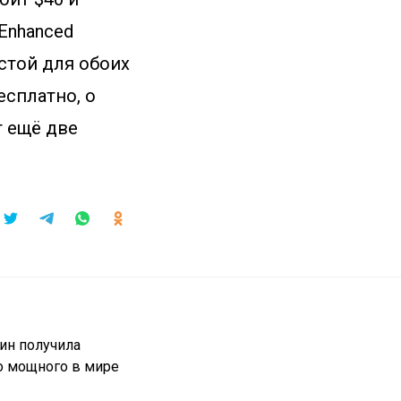
 Enhanced
естой для обоих
есплатно, о
т ещё две
ин получила
о мощного в мире