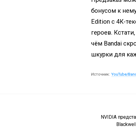
бонусом к нему
Edition с 4К-т
героев. Кстати
чём Bandai скр
шкурки для каж
Источник:
YouTube/Ban
NVIDIA предст
Blackwel