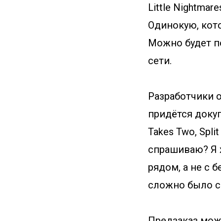
Little Nightmar
Одинокую, кот
Можно будет п
сети.
Разработчики 
придётся докуп
Takes Two, Spli
спрашиваю? Я 
рядом, а не с 
сложно было с
Предзаказ мож