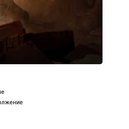
ые
должение