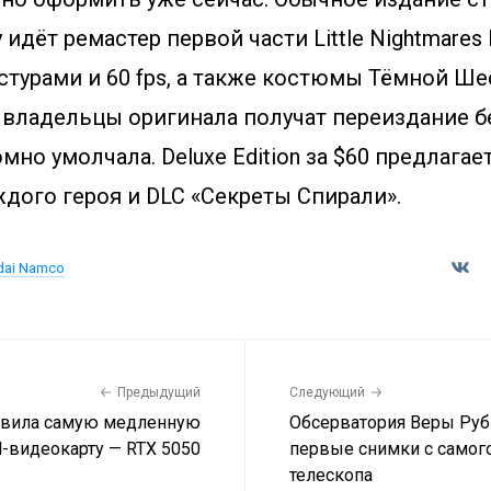
 идёт ремастер первой части Little Nightmares
екстурами и 60 fps, а также костюмы Тёмной Ш
, владельцы оригинала получат переиздание б
омно умолчала. Deluxe Edition за $60 предлагае
дого героя и DLC «Секреты Спирали».
dai Namco
Предыдущий
Следующий
авила самую медленную
Обсерватория Веры Руб
l-видеокарту — RTX 5050
первые снимки с самог
телескопа