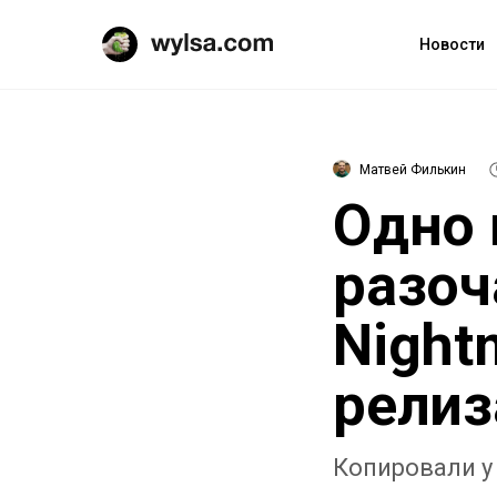
Новости
Матвей Филькин
Одно 
разоч
Night
релиз
Копировали у 