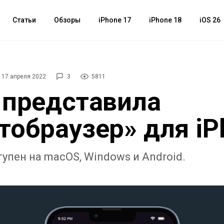
Статьи
Обзоры
iPhone 17
iPhone 18
iOS 26
17 апреля 2022
3
5811
 представила
тобраузер» для iP
упен на macOS, Windows и Android.