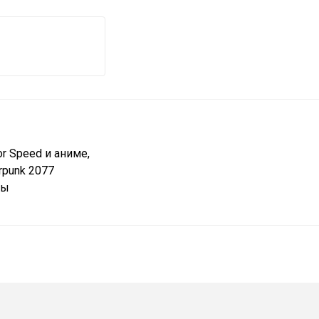
r Speed и аниме,
rpunk 2077
мы