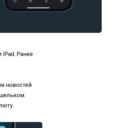
 iPad. Ранее
ом новостей
шельком.
люту.