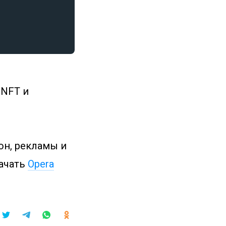
 NFT и
н, рекламы и
качать
Opera