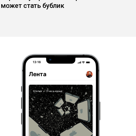
может стать бублик
13:16
Лента
Статьи
•
3 часа назад