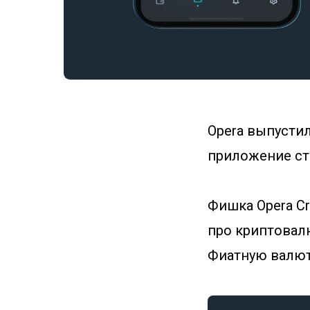
Opera выпустил
приложение ста
Фишка Opera Cr
про криптова
Фиатную валют