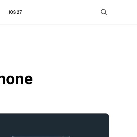
iOS 27
hone