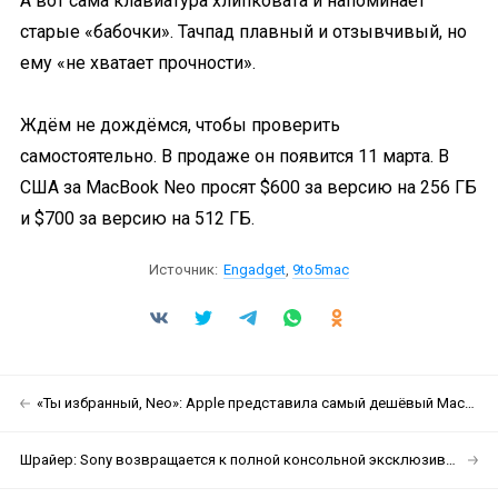
А вот сама клавиатура хлипковата и напоминает
старые «бабочки». Тачпад плавный и отзывчивый, но
ему «не хватает прочности».
Ждём не дождёмся, чтобы проверить
самостоятельно. В продаже он появится 11 марта. В
США за MacBook Neo просят $600 за версию на 256 ГБ
и $700 за версию на 512 ГБ.
Источник:
Engadget
,
9to5mac
«Ты избранный, Neo»: Apple представила самый дешёвый MacBook
Шрайер: Sony возвращается к полной консольной эксклюзивности