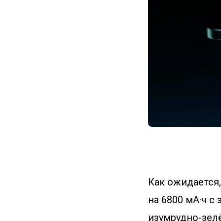
Как ожидается, 
на 6800 мА·ч с
изумрудно-зел