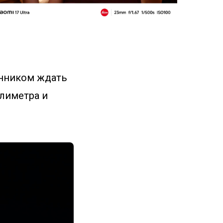
енником ждать
ллиметра и