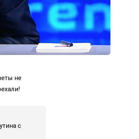
веты не
оехали!
утина с