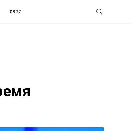
iOS 27
ремя