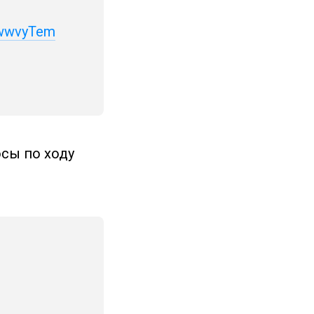
snwwvyTem
осы по ходу