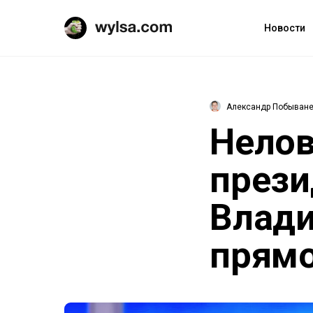
Новости
Александр Побыван
Нелов
прези
Влади
прямо