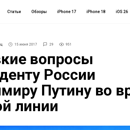
Статьи
Обзоры
iPhone 17
iPhone 18
iOS 26
ец
15 июня 2017
29
951
кие вопросы
денту России
миру Путину во в
й линии