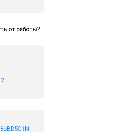
уть от работы?
17
yC8pBD5O1N