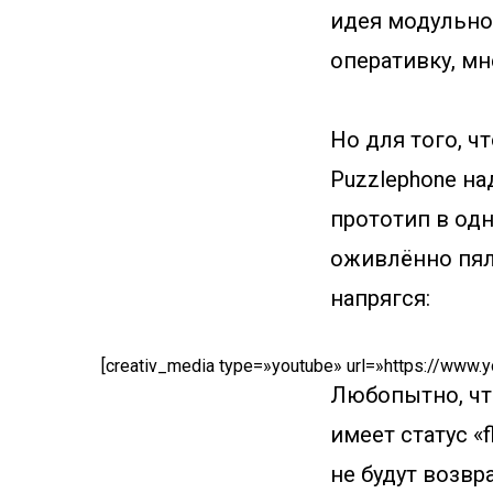
идея модульно
оперативку, мн
Но для того, 
Puzzlephone на
прототип в одн
оживлённо пял
напрягся:
[creativ_media type=»youtube» url=»https://ww
Любопытно, что
имеет статус «f
не будут возв