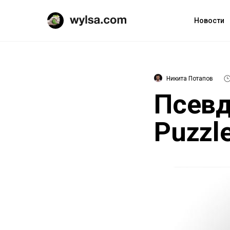
Новости
Никита Потапов
Псев
Puzzl