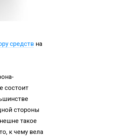
ору средств
на
фона-
ne состоит
льшинстве
одной стороны
внешне такое
о, к чему вела