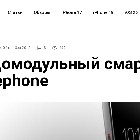
Статьи
Обзоры
iPhone 17
iPhone 18
iOS 26
04 ноября 2015
3
409
домодульный сма
ephone