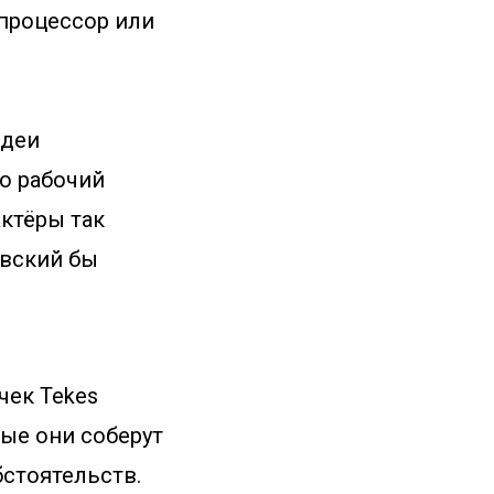
 процессор или
идеи
ео рабочий
актёры так
авский бы
чек Tekes
орые они соберут
бстоятельств.