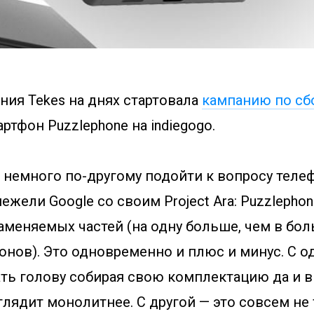
ния Tekes на днях стартовала
кампанию по сб
тфон Puzzlephone на indiegogo.
немного по-другому подойти к вопросу теле
нежели Google со своим Project Ara: Puzzlepho
заменяемых частей (на одну больше, чем в бо
онов). Это одновременно и плюс и минус. С 
ать голову собирая свою комплектацию да и 
лядит монолитнее. С другой — это совсем не т