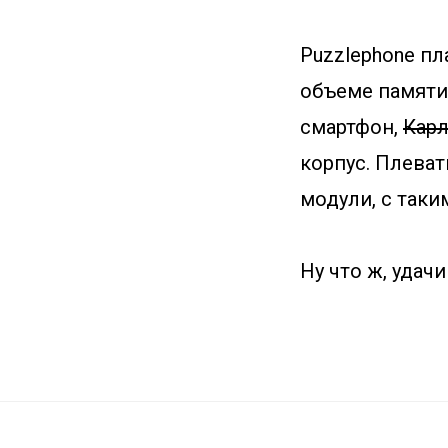
Puzzlephone пл
объеме памяти
смартфон,
Карл
корпус. Плеват
модули, с таки
Ну что ж, удач