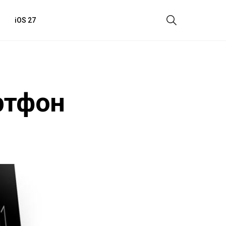
iOS 27
ртфон