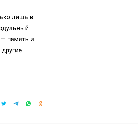
лько лишь в
модульный
 — память и
 другие