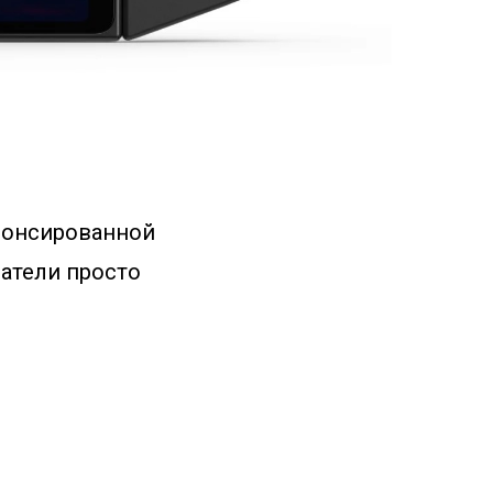
нонсированной
датели просто