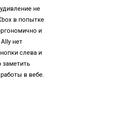
 удивление не
Xbox в попытке
 эргономично и
Ally нет
кнопки слева и
о заметить
работы в вебе.