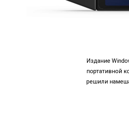
Издание Windo
портативной ко
решили намешат