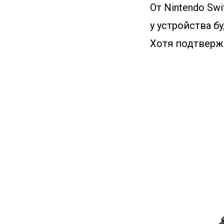
От Nintendo Sw
у устройства б
Хотя подтвержд