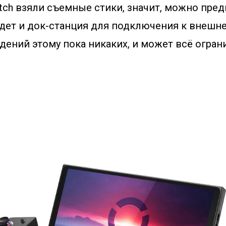
itch взяли съемные стики, значит, можно пре
удет и док-станция для подключения к внешн
ений этому пока никаких, и может всё ограни