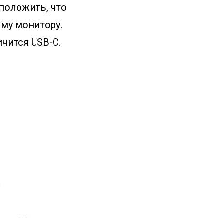
дположить, что
ему монитору.
чится USB-C.