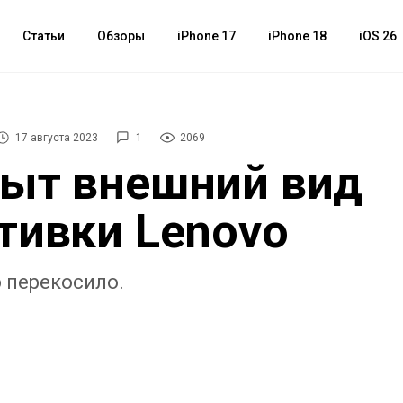
Статьи
Обзоры
iPhone 17
iPhone 18
iOS 26
17 августа 2023
1
2069
ыт внешний вид
тивки Lenovo
ю перекосило.