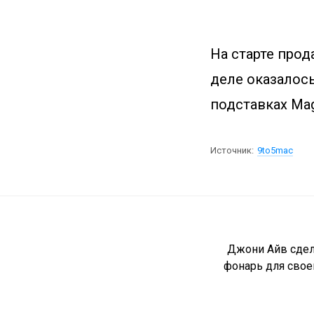
На старте про
деле оказалось
подставках Mag
Источник:
9to5mac
Джони Айв сдел
фонарь для свое