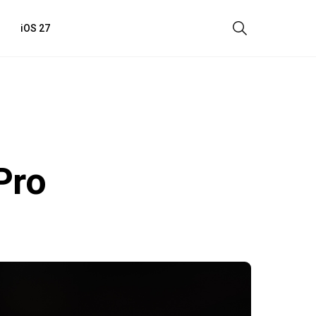
iOS 27
ь
Pro