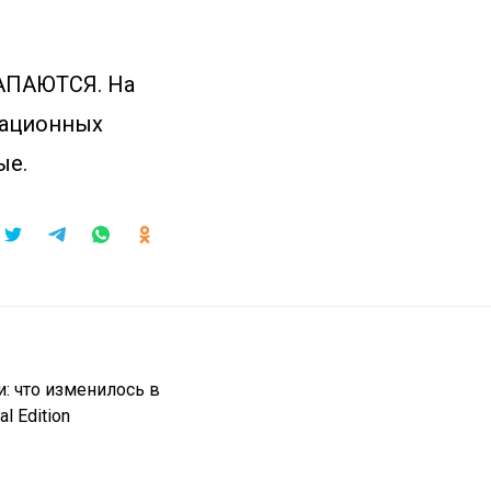
РАПАЮТСЯ. На
рационных
ые.
: что изменилось в
l Edition