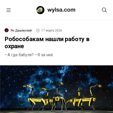
Ян Дашевский
17 марта 2026
Робособакам нашли работу в
охране
—А где бабуля? —Я за неё.