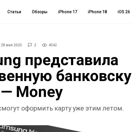
Статьи
Обзоры
iPhone 17
iPhone 18
iOS 26
28 мая 2020
2
4542
ng представила
венную банковск
 — Money
могут оформить карту уже этим летом.