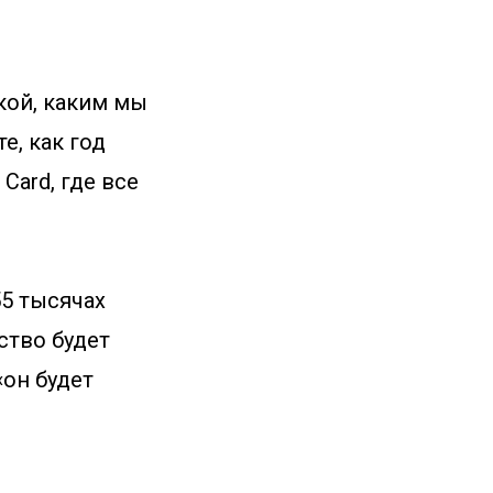
кой, каким мы
е, как год
ard, где все
55 тысячах
ство будет
«он будет