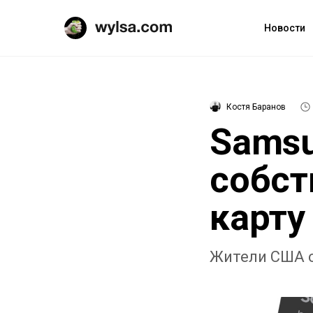
Новости
Костя Баранов
Samsu
собст
карту
Жители США с