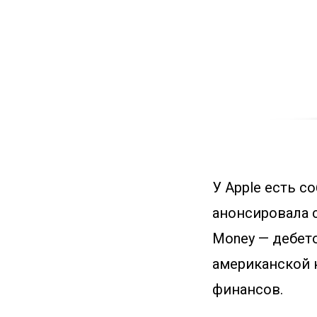
У Apple есть с
анонсировала с
Money — дебето
американской 
финансов.