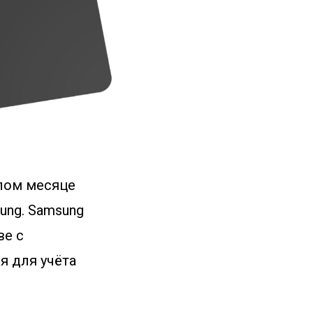
шлом месяце
ung. Samsung
ве с
я для учёта