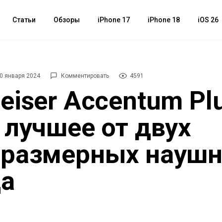
Статьи
Обзоры
iPhone 17
iPhone 18
iOS 26
0 января 2024
Комментировать
4591
eiser Accentum Pl
 лучшее от двух
оразмерных наушн
да