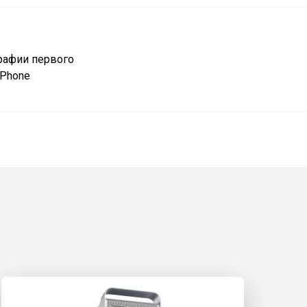
рафии первого
iPhone