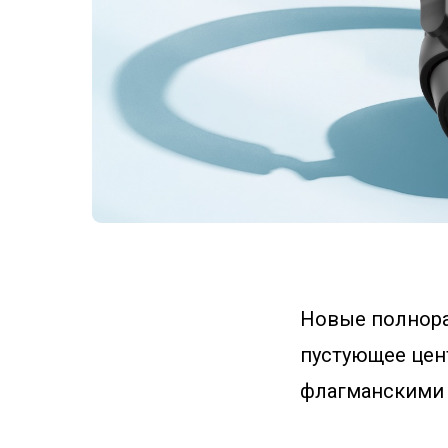
Новые полнора
пустующее цен
флагманскими M