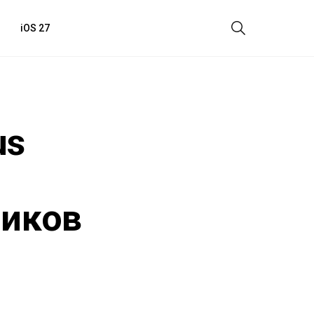
iOS 27
us
иков