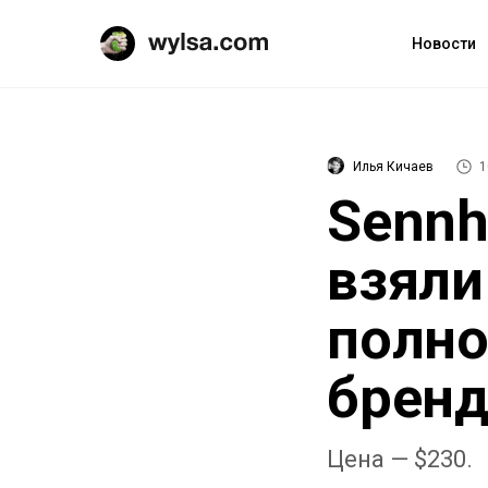
Новости
Илья Кичаев
1
Sennh
взяли
полн
брен
Цена — $230.