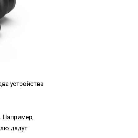
 два устройства
. Например,
елю дадут