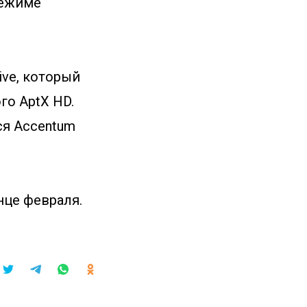
режиме
ive, который
го AptX HD.
ся Accentum
нце февраля.