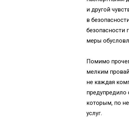
и другой чувс
в безопасност
безопасности 
меры обусловл
Помимо прочег
мелким провайд
не каждая ком
предупредило 
которым, по н
услуг.