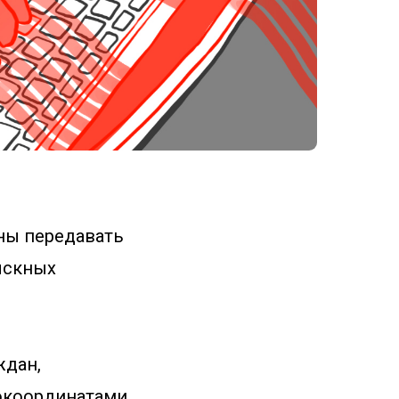
ны передавать
ыскных
ждан,
еокоординатами