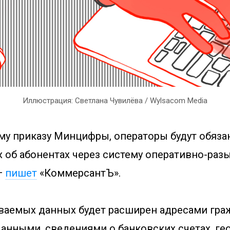
Иллюстрация: Светлана Чувилёва / Wylsacom Media
му приказу Минцифры, операторы будут обяза
 об абонентах через систему оперативно-раз
—
пишет
«КоммерсантЪ».
ваемых данных будет расширен адресами гра
анными, сведениями о банковских счетах, г