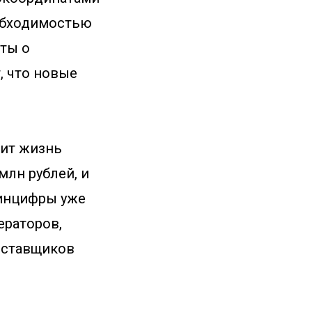
еобходимостью
оты о
, что новые
нит жизнь
млн рублей, и
Минцифры уже
ераторов,
поставщиков