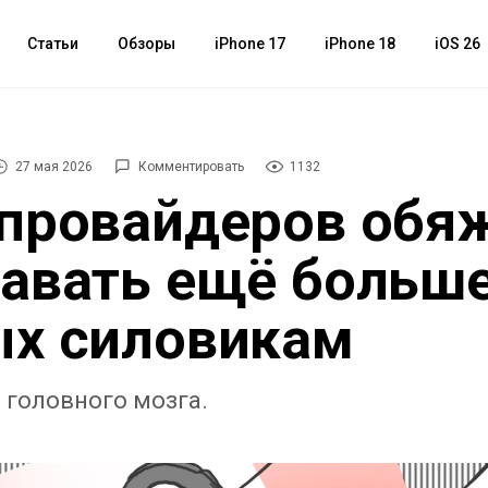
Статьи
Обзоры
iPhone 17
iPhone 18
iOS 26
27 мая 2026
Комментировать
1132
провайдеров обя
авать ещё больш
х силовикам
 головного мозга.