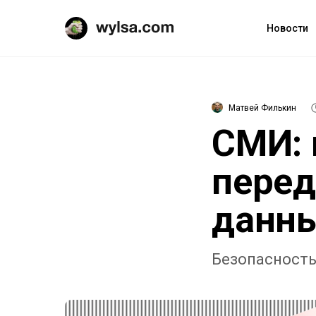
Новости
Матвей Филькин
СМИ: 
перед
данны
Безопасность