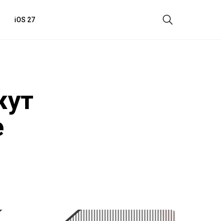
iOS 27
жут
е