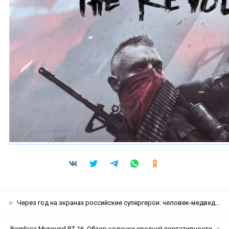
Через год на экранах российские супергерои: человек-медведь, человек-ветер, человек-земля и человек-вода. Marvel напрягся
Rombica Mysound BT-16. Обзор колонки средней портативности