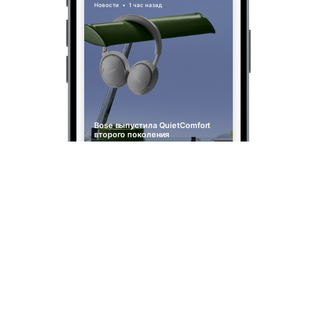
Новости
•
1 час назад
Bose выпустила QuietComfort
второго поколения