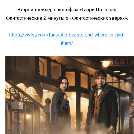
Второй трейлер спин-оффа «Гарри Поттера».
Фантастические 2 минуты о «Фантастических зверях»:
https://wylsa.com/fantastic-beasts-and-where-to-find-
them/