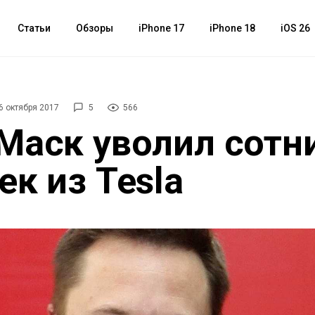
Статьи
Обзоры
iPhone 17
iPhone 18
iOS 26
6 октября 2017
5
566
Маск уволил сотн
ек из Tesla