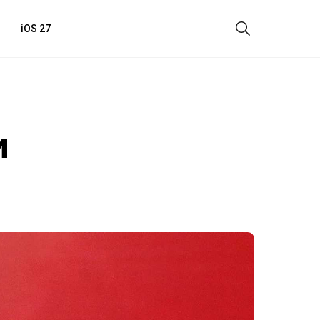
iOS 27
и