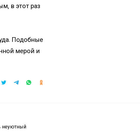
м, в этот раз
уда. Подобные
нной мерой и
в неуютный