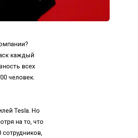
компании?
Маск каждый
вность всех
00 человек.
лей Tesla. Но
тря на то, что
 сотрудников,