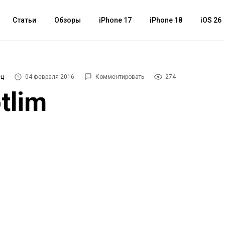
Статьи
Обзоры
iPhone 17
iPhone 18
iOS 26
ец
04 февраля 2016
Комментировать
274
tlim