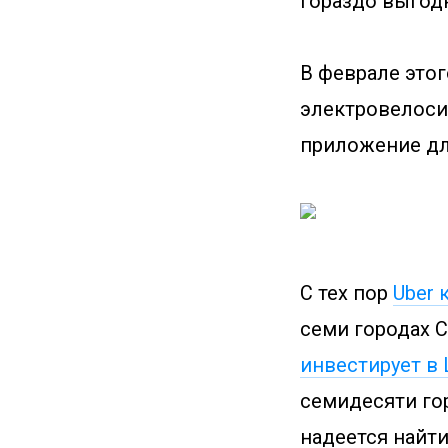
гораздо выгод
В феврале этог
электровелоси
приложение дл
C тех пор
Uber 
семи городах С
инвестирует в 
семидесяти го
надеется найти