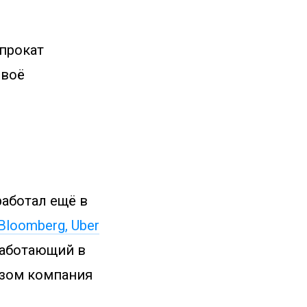
 прокат
своё
работал ещё в
Bloomberg, Uber
работающий в
азом компания