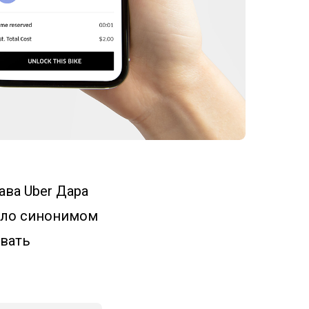
ава Uber Дара
тало синонимом
евать