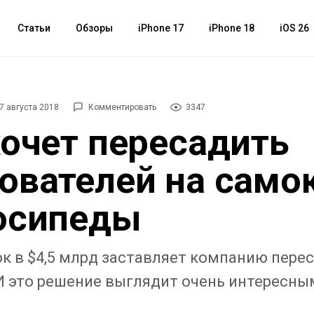
Статьи
Обзоры
iPhone 17
iPhone 18
iOS 26
7 августа 2018
Комментировать
3347
хочет пересадить
ователей на само
осипеды
к в $4,5 млрд заставляет компанию пере
И это решение выглядит очень интересны