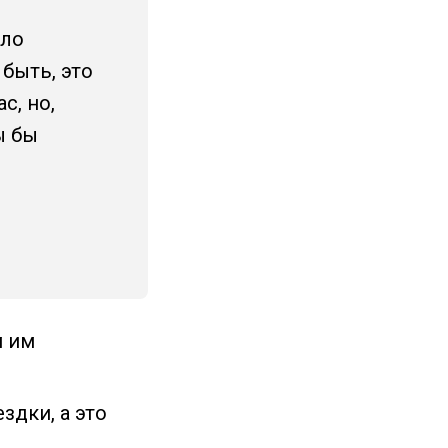
ало
 быть, это
с, но,
ы бы
м им
здки, а это