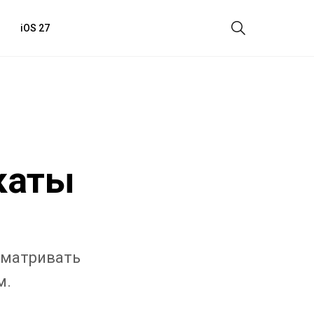
iOS 27
каты
сматривать
м.