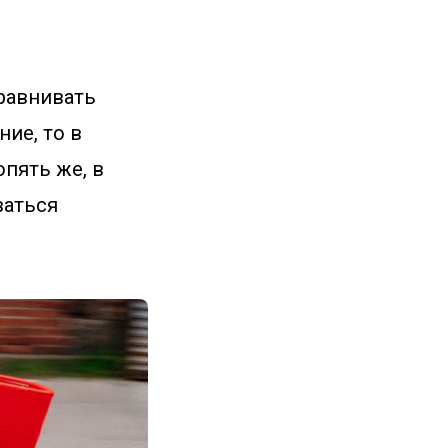
сравнивать
ие, то в
пять же, в
ваться