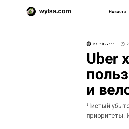
Новости
Илья Кичаев
2
Uber 
польз
и вел
Чистый убыто
приоритеты. 