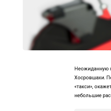
Неожиданную 
Хосровшахи. П
«такси», окаже
небольшие рас