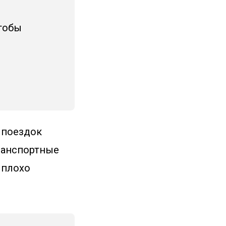
чтобы
х поездок
ранспортные
 плохо