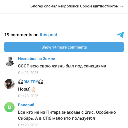
Блогер сломал нейропоиск Google щитпостингом