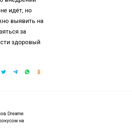
не идёт, но
жно выявить на
зяться за
вести здоровый
сов Dreame
фокусом на