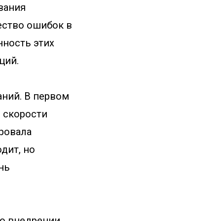
вания
ество ошибок в
нность этих
ций.
ний. В первом
 скорости
ировала
дит, но
нь
 о внедрении