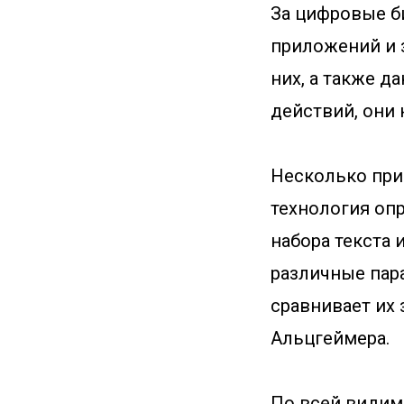
За цифровые б
приложений и 
них, а также д
действий, они
Несколько при
технология оп
набора текста 
различные пар
сравнивает их
Альцгеймера.
По всей видимо