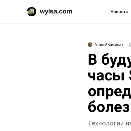
Новости
Матвей Филькин
В буд
часы 
опред
болез
Технологии на