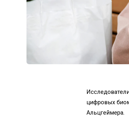
Исследовател
цифровых биом
Альцгеймера.