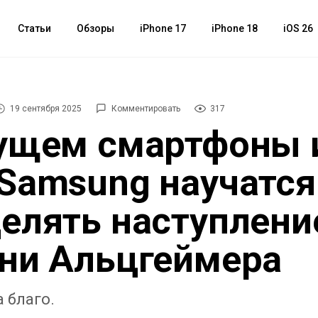
Статьи
Обзоры
iPhone 17
iPhone 18
iOS 26
19 сентября 2025
Комментировать
317
ущем смартфоны 
Samsung научатся
елять наступлени
ни Альцгеймера
 благо.