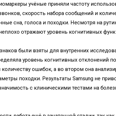
иомаркеры учёные приняли частоту использо
звонков, скорость набора сообщений и колич
анные сна, голоса и походки. Несмотря на рути
 неплохо отражают уровень когнитивных функ
знаков были взяты для внутренних исследова
ределяла уровень когнитивных отклонений по
и количеству ошибок, а во втором она анализ
аметры походки. Результаты Samsung не приво
 значимость с клиническими тестами на болез
сти, работа ещё в зачаточной стадии, так как