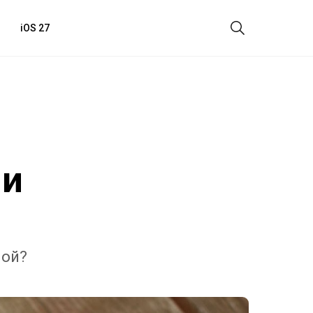
iOS 27
 и
ной?