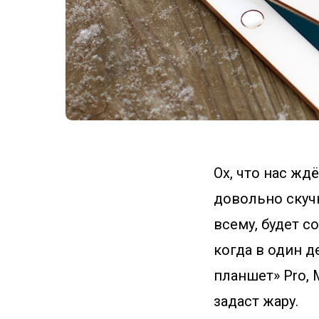
Ох, что нас жд
довольно скучн
всему, будет со
когда в один д
планшет» Pro, M
задаст жару.