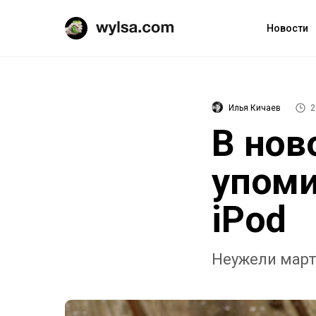
Новости
Илья Кичаев
2
В нов
упоми
iPod
Неужели март