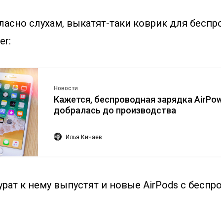
ласно слухам, выкатят-таки коврик для бесп
er:
Новости
Кажется, беспроводная зарядка AirPo
добралась до производства
Илья Кичаев
урат к нему выпустят и новые AirPods с бесп