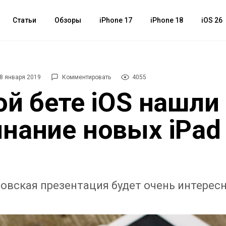
Статьи
Обзоры
iPhone 17
iPhone 18
iOS 26
8 января 2019
Комментировать
4055
ой бете iOS нашли
нание новых iPad
овская презентация будет очень интерес