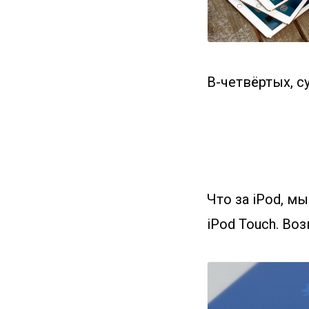
В-четвёртых, с
Что за iPod, м
iPod Touch. Во