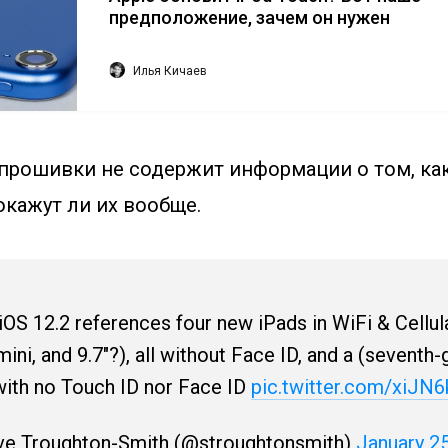
предположение, зачем он нужен
Илья Кичаев
прошивки не содержит информации о том, как
окажут ли их вообще.
 iOS 12.2 references four new iPads in WiFi & Cellul
ini, and 9.7"?), all without Face ID, and a (seventh
with no Touch ID nor Face ID
pic.twitter.com/xiJ
ve Troughton-Smith (@stroughtonsmith)
January 25