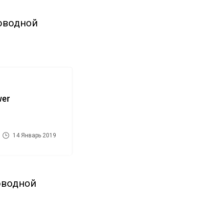
роводной
wer
14 Январь 2019
роводной