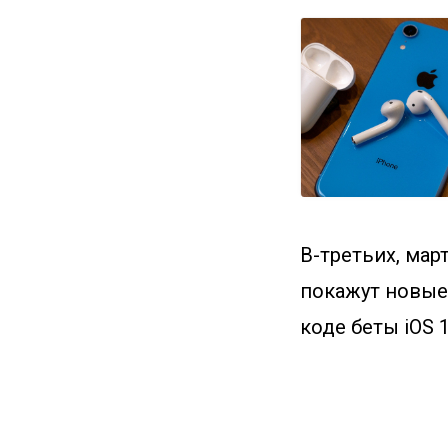
В-третьих, мар
покажут новые
коде беты iOS 