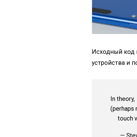
Исходный код 
устройства и п
In theory,
(perhaps m
touch 
— Ste