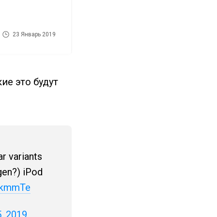
23 Январь 2019
ие это будут
ar variants
-gen?) iPod
N6kmmTe
, 2019