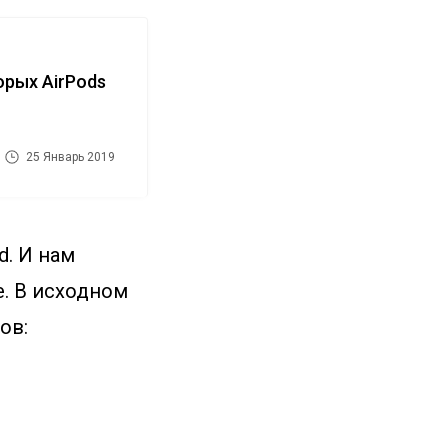
орых AirPods
25 Январь 2019
d. И нам
. В исходном
ов: