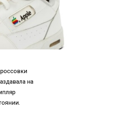
кроссовки
аздавала на
мпляр
тоянии.