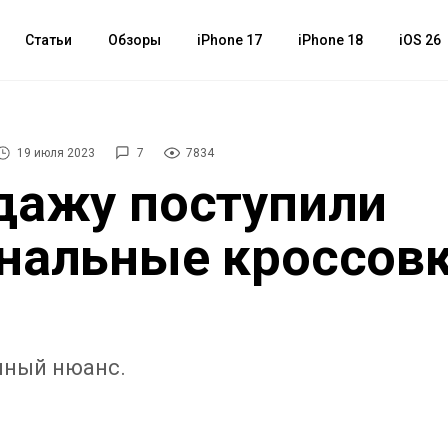
Статьи
Обзоры
iPhone 17
iPhone 18
iOS 26
19 июля 2023
7
7834
дажу поступили
нальные кроссов
мный нюанс.