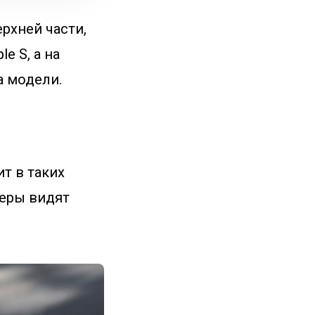
рхней части,
e S, а на
а модели.
т в таких
неры видят