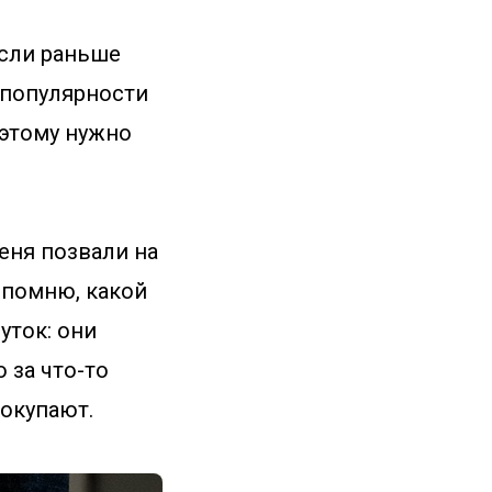
Если раньше
 популярности
оэтому нужно
меня позвали на
е помню, какой
уток: они
 за что-то
покупают.