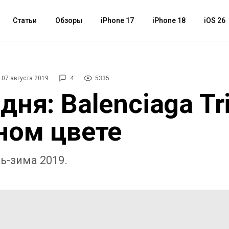
Статьи
Обзоры
iPhone 17
iPhone 18
iOS 26
07 августа 2019
4
5335
дня: Balenciaga Tri
ном цвете
ь-зима 2019.