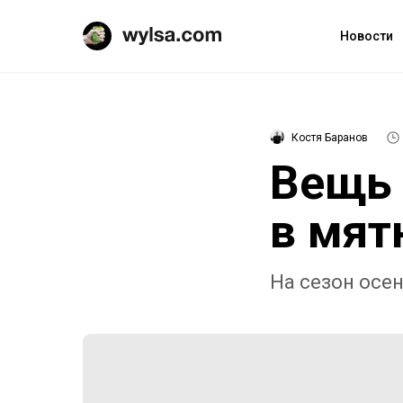
Новости
Костя Баранов
Вещь 
в мят
На сезон осен