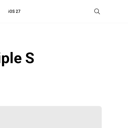
iOS 27
ple S