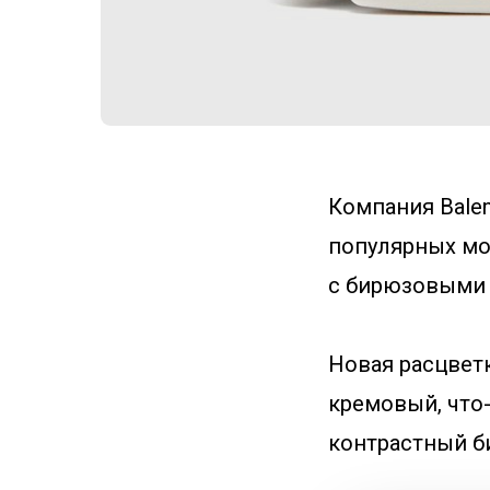
Компания Bale
популярных мод
с бирюзовыми 
Новая расцветк
кремовый, что
контрастный б