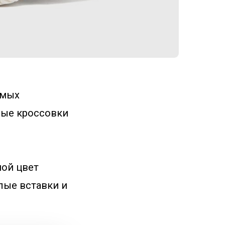
амых
тлые кроссовки
ной цвет
лые вставки и