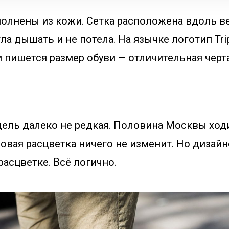
олнены из кожи. Сетка расположена вдоль ве
ла дышать и не потела. На язычке логотип Tripl
 пишется размер обуви — отличительная черт
дель далеко не редкая. Половина Москвы ходи
новая расцветка ничего не изменит. Но дизай
расцветке. Всё логично.