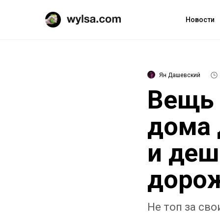
Новости
Ян Дашевский
Вещь 
дома 
и деш
доро
Не топ за сво