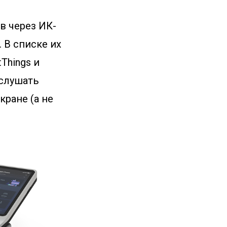
в через ИК-
 В списке их
Things и
 слушать
кране (а не