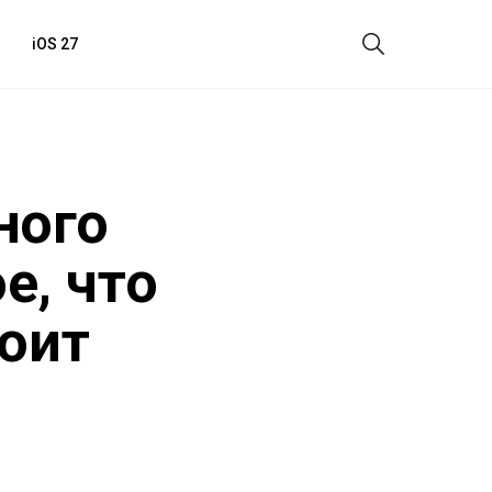
iOS 27
ного
е, что
тоит