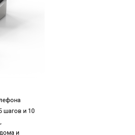
елефона
 шагов и 10
,
 дома и