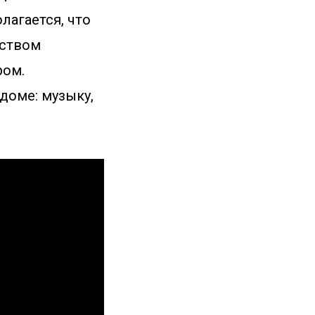
лагается, что
еством
ром.
доме: музыку,