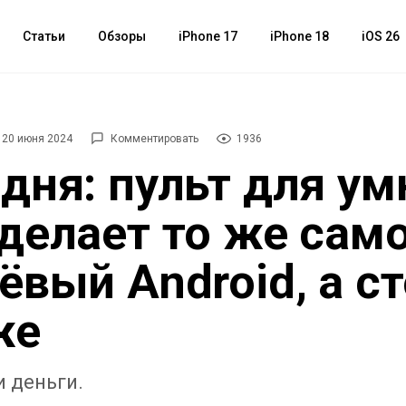
Статьи
Обзоры
iPhone 17
iPhone 18
iOS 26
20 июня 2024
Комментировать
1936
дня: пульт для ум
делает то же само
ёвый Android, а с
же
и деньги.