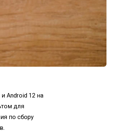
 Android 12 на
льтом для
ия по сбору
в.