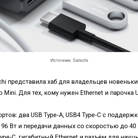
Источник: Satechi
chi представила хаб для владельцев новеньки
b Mini. Для тех, кому нужен Ethernet и парочка 
ортов: два USB Type-A, USB4 Type-C с поддерж
6 Вт и передачи данных со скоростью до 40 
pe-C, гигабитный Ethernet и разъём для науш