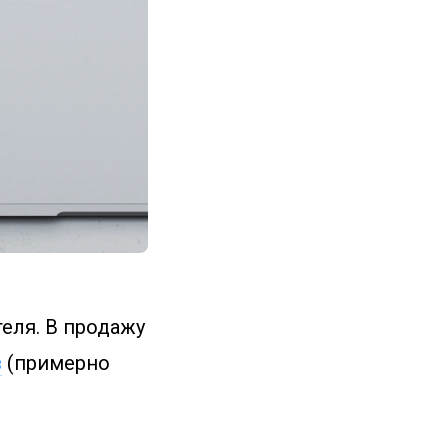
теля. В продажу
в
(примерно