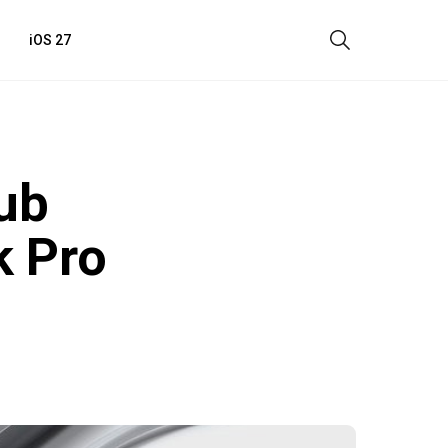
iOS 27
ub
 Pro