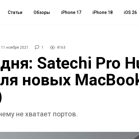
Статьи
Обзоры
iPhone 17
iPhone 18
iOS 26
11 ноября 2021
1
4163
дня: Satechi Pro H
для новых MacBook
)
нему не хватает портов.