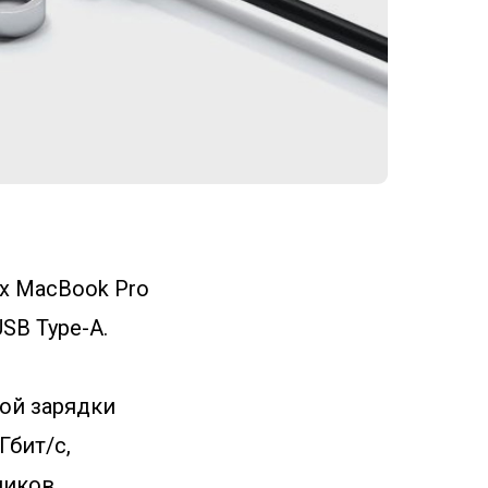
х MacBook Pro
USB Type-A.
кой зарядки
Гбит/с,
ников.