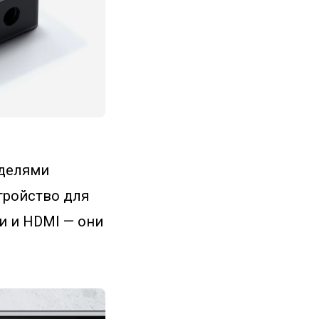
оделями
тройство для
и и HDMI — они