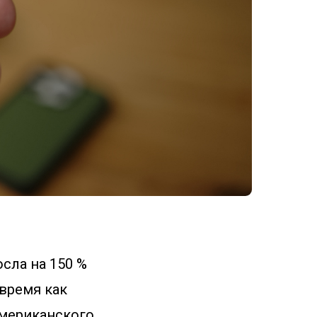
сла на 150 %
время как
американского