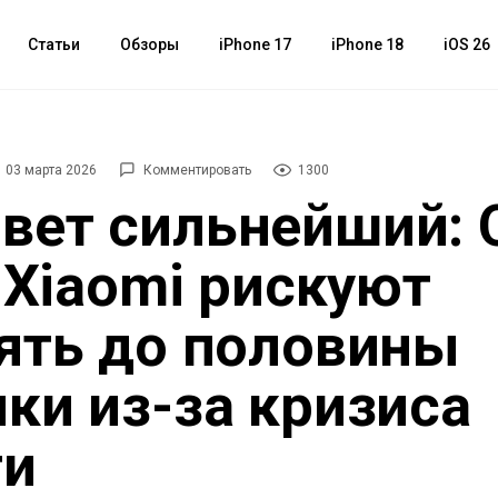
Статьи
Обзоры
iPhone 17
iPhone 18
iOS 26
03 марта 2026
Комментировать
1300
ет сильнейший: 
и Xiaomi рискуют
ять до половины
ки из-за кризиса
ти