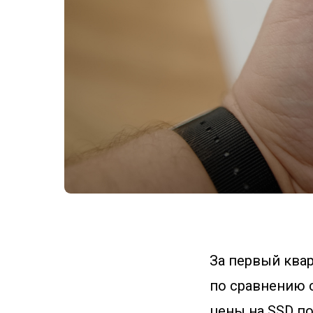
За первый ква
по сравнению 
цены на SSD по