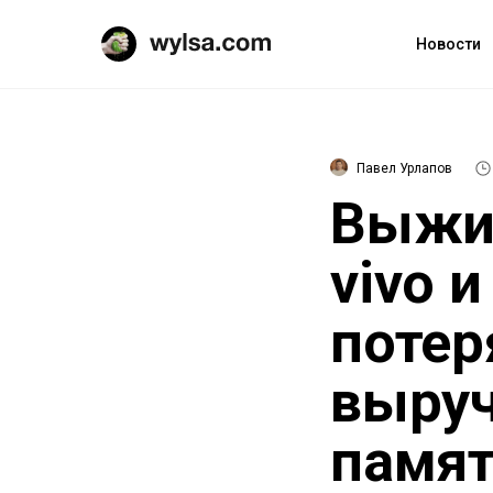
Новости
Павел Урлапов
Выжив
vivo 
потер
выруч
памя