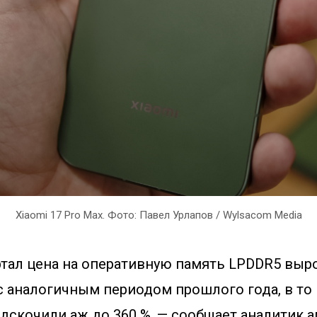
Xiaomi 17 Pro Max. Фото: Павел Урлапов / Wylsacom Media
ртал цена на оперативную память LPDDR5 выро
с аналогичным периодом прошлого года, в то 
дскочили аж до 360 %, — сообщает аналитик 