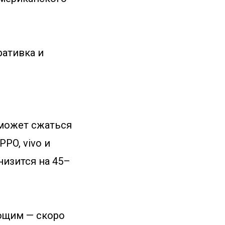
ративка и
 может сжаться
PO, vivo и
снизится на 45–
ующим — скоро