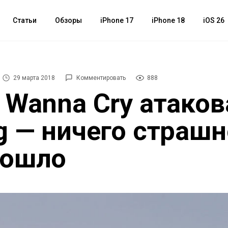
Статьи
Обзоры
iPhone 17
iPhone 18
iOS 26
29 марта 2018
Комментировать
888
 Wanna Cry атаков
g — ничего страшн
зошло