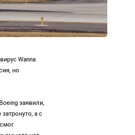
вирус Wanna
сия, но
Boeing заявили,
затронуто, а с
 смог