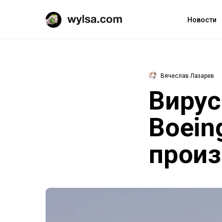
Новости
Вячеслав Лазарев
Вирус
Boein
прои