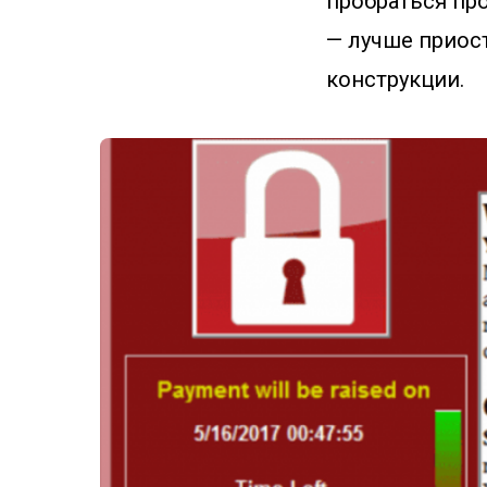
пробраться про
— лучше приост
конструкции.