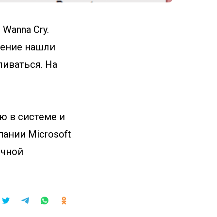
Wanna Cry.
чение нашли
ливаться. На
ю в системе и
пании Microsoft
очной