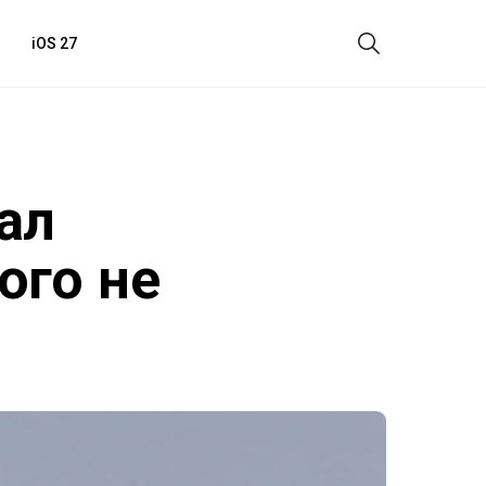
iOS 27
ал
ого не