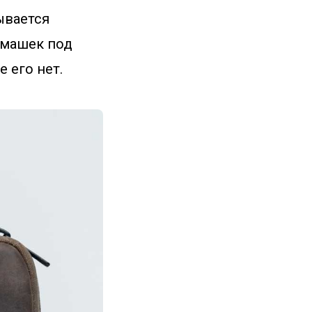
ывается
рмашек под
 его нет.