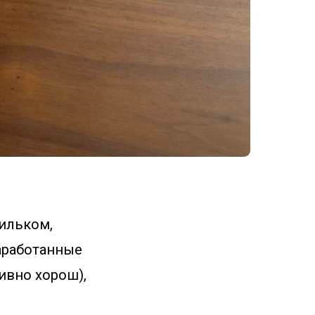
тильком,
заработанные
ивно хорош),