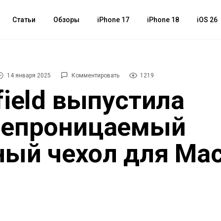
Статьи
Обзоры
iPhone 17
iPhone 18
iOS 26
14 января 2025
Комментировать
1219
field выпустила
непроницаемый
ый чехол для Mac