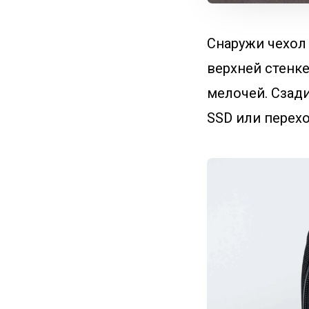
Снаружи чехол
верхней стенке
мелочей. Сзад
SSD или перех