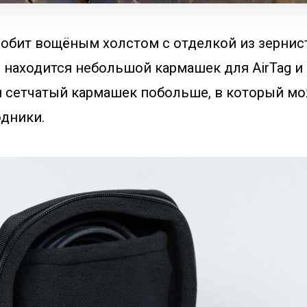
 обит вощёным холстом с отделкой из зернис
 находится небольшой кармашек для AirTag и
и сетчатый кармашек побольше, в который м
одники.