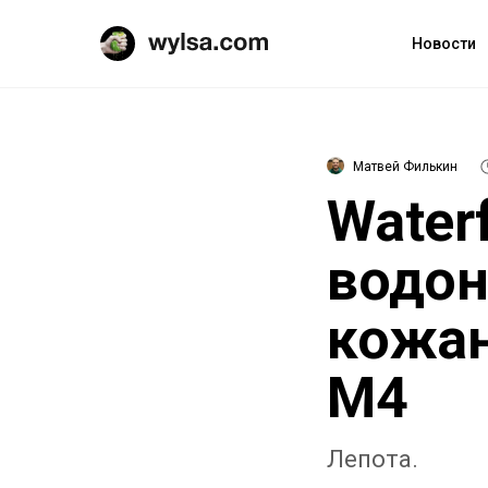
Новости
Матвей Филькин
Water
водо
кожан
M4
Лепота.