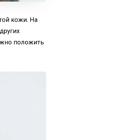
той кожи. На
 других
ожно положить