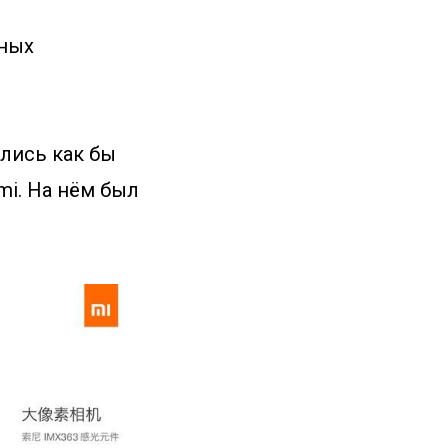
нных
ились как бы
mi. На нём был