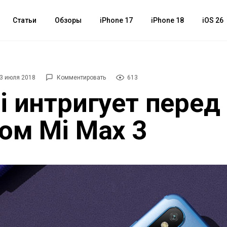
Статьи
Обзоры
iPhone 17
iPhone 18
iOS 26
3 июля 2018
Комментировать
613
i интригует перед
ом Mi Max 3