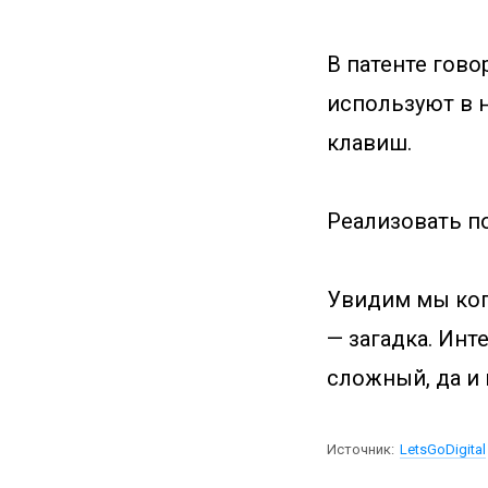
В патенте гово
используют в 
клавиш.
Реализовать п
Увидим мы когд
— загадка. Инт
сложный, да и
Источник:
LetsGoDigital