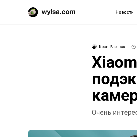
Новости
Костя Баранов
Xiaom
подэк
каме
Очень интерес