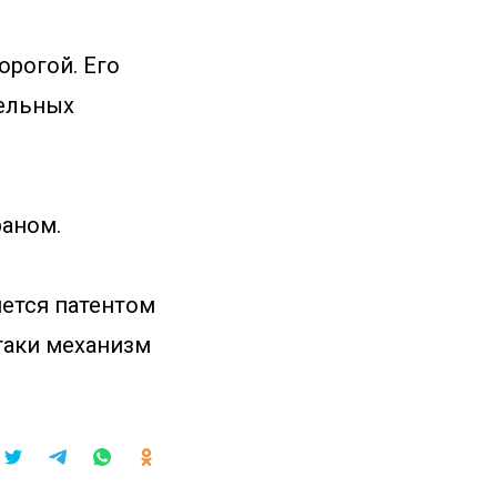
орогой. Его
тельных
раном.
нется патентом
-таки механизм