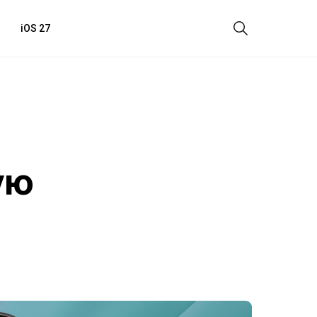
iOS 27
ую