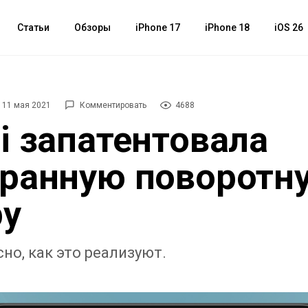
Статьи
Обзоры
iPhone 17
iPhone 18
iOS 26
11 мая 2021
Комментировать
4688
i запатентовала
ранную поворотн
ру
но, как это реализуют.