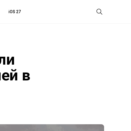
iOS 27
ли
ей в