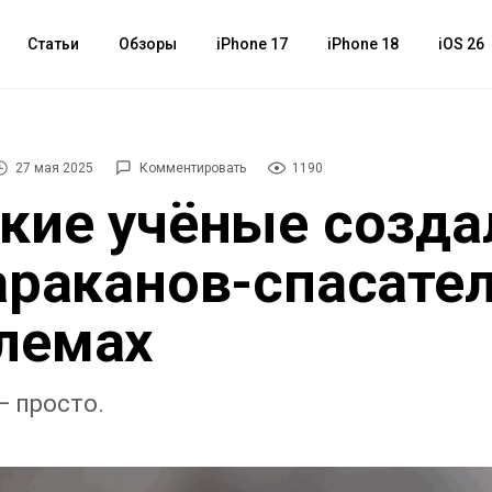
Статьи
Обзоры
iPhone 17
iPhone 18
iOS 26
27 мая 2025
Комментировать
1190
кие учёные созда
араканов-спасател
лемах
— просто.