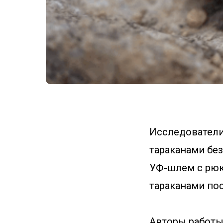
Исследователи
тараканами бе
УФ-шлем с рюкз
тараканами по
Авторы работы 