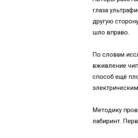
глаза ультрафи
другую сторону
шло вправо.
По словам исс
вживление чип
способ ещё пл
электрическим
Методику пров
лабиринт. Перв