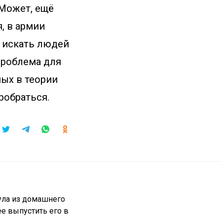
 Может, ещё
, в армии
т искать людей
проблема для
мых в теории
пробраться.
ула из домашнего
ее выпустить его в