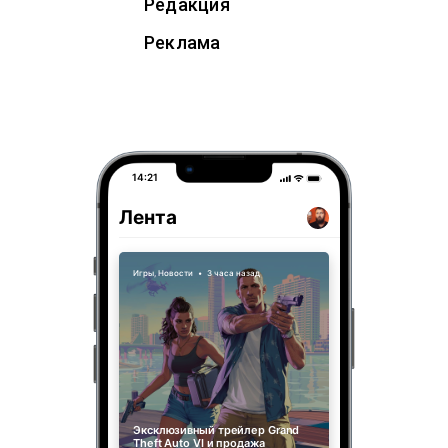
Редакция
Реклама
14:21
Лента
Игры
,
Новости
•
3 часа назад
Эксклюзивный трейлер Grand
Theft Auto VI и продажа