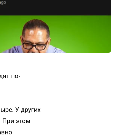
дят по-
ыре. У других
. При этом
авно