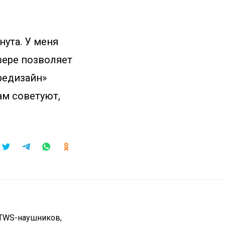
нута. У меня
зере позволяет
«редизайн»
ам советуют,
 TWS-наушников,