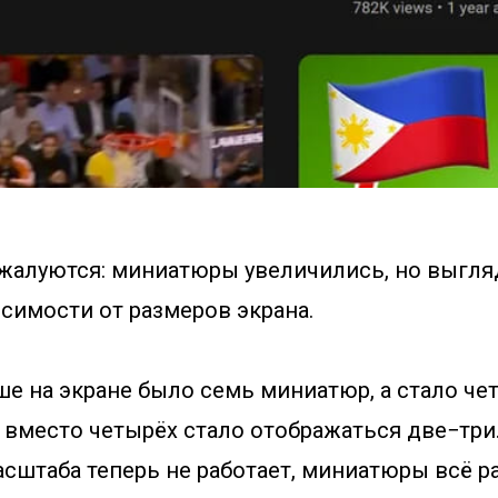
жалуются: миниатюры увеличились, но выгля
исимости от размеров экрана.
ше на экране было семь миниатюр, а стало чет
 вместо четырёх стало отображаться две−три
сштаба теперь не работает, миниатюры всё р