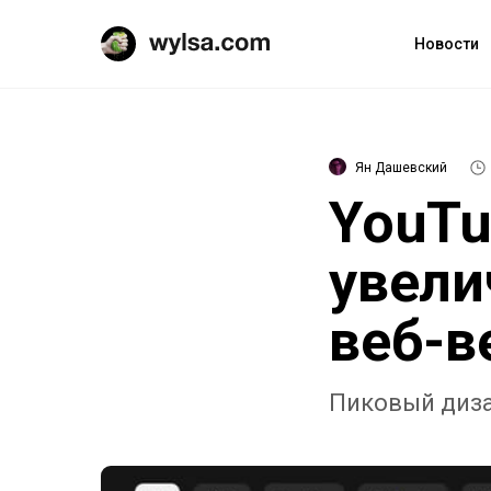
Новости
Ян Дашевский
YouTu
увели
веб-в
Пиковый диза