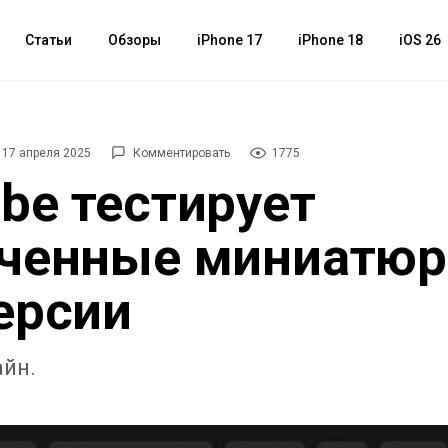
Статьи
Обзоры
iPhone 17
iPhone 18
iOS 26
17 апреля 2025
Комментировать
1775
be тестирует
ченные миниатюр
ерсии
йн.