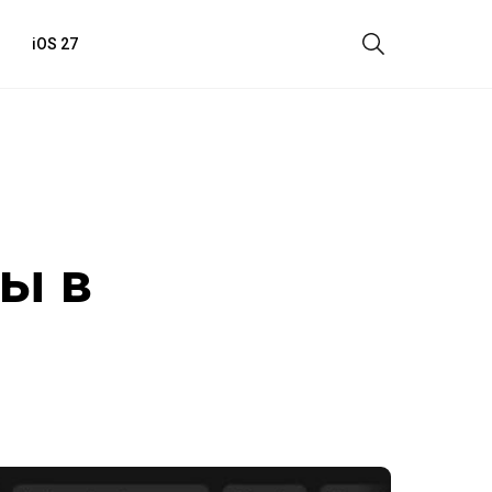
iOS 27
ы в