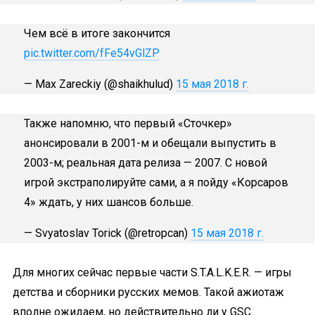
Чем всё в итоге закончится
pic.twitter.com/fFe54vGlZP
— Max Zareckiy (@shaikhulud)
15 мая 2018 г.
Также напомню, что первый «Сточкер»
анонсировали в 2001-м и обещали выпустить в
2003-м; реальная дата релиза — 2007. С новой
игрой экстраполируйте сами, а я пойду «Корсаров
4» ждать, у них шансов больше.
— Svyatoslav Torick (@retropcan)
15 мая 2018 г.
Для многих сейчас первые части S.T.A.L.K.E.R. — игры
детства и сборники русских мемов. Такой ажиотаж
вполне ожидаем, но действительно ли у GSC