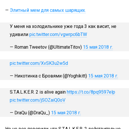
—
Элитный мем для самых шарящих.
У меня на холодильнике уже года 3 как висит, не
удивили
pic.twitter.com/vgwrpc6bTW
— Roman Tweetov (@UltimateTitov)
15 мая 2018 г.
pic.twitter.com/XvSK3u2w5d
— Никотинка с Бровями (@Yoghikitt)
15 мая 2018 г.
S.T.A.L.K.E.R. 2 is alive again
https://t.co/8pq9597elp
pic.twitter.com/jSOZaiQ0oV
— DraQu (@DraQu_)
15 мая 2018 г.
Но не все поверили, что S.T.A.L.K.E.R. 2 действительно