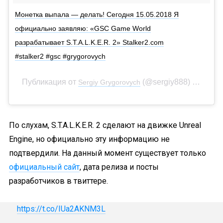
Монетка выпала — делать! Сегодня 15.05.2018 Я
официально заявляю: «GSC Game World
разрабатывает S.T.A.L.K.E.R. 2» Stalker2.com
#stalker2 #gsc #grygorovych
Публикация от
(@sergiy888)
Sergiy Grygorovych
15 Май 2
По слухам, S.T.A.L.K.E.R. 2 сделают на движке Unreal
Engine, но официально эту информацию не
подтвердили. На данный момент существует только
официальный сайт
, дата релиза и посты
разработчиков в твиттере.
https://t.co/IUa2AKNM3L