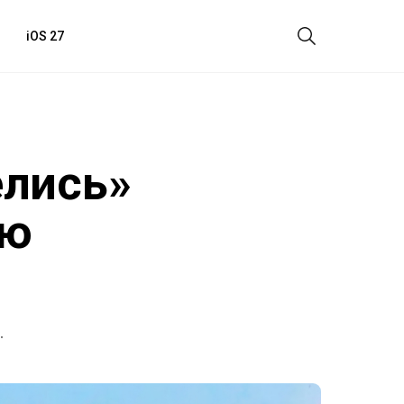
iOS 27
елись»
ую
.