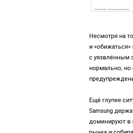
Несмотря на то
и «обижаться» 
с уязвлённым э
нормально, но 
предупреждение
Ещё глупее сит
Samsung держа
доминируют в п
рынка и собира