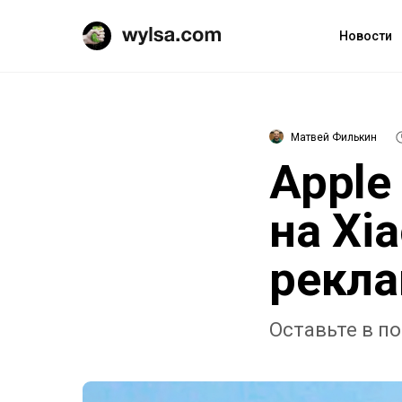
Новости
Матвей Филькин
Apple
на Xi
рекл
Оставьте в п