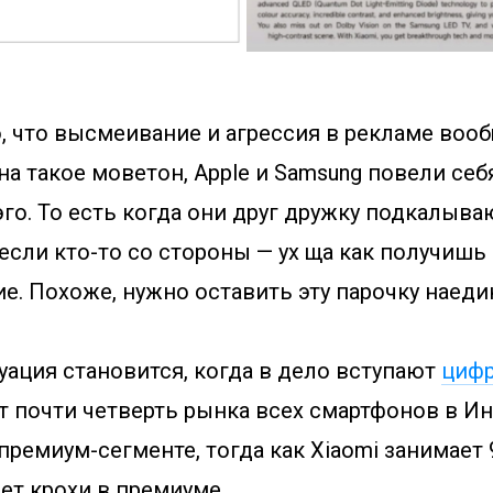
, что высмеивание и агрессия в рекламе воо
на такое моветон, Apple и Samsung повели се
го. То есть когда они друг дружку подкалыва
если кто-то со стороны — ух ща как получишь
. Похоже, нужно оставить эту парочку наеди
уация становится, когда в дело вступают
циф
т почти четверть рынка всех смартфонов в И
ремиум-сегменте, тогда как Xiaomi занимает 9
ет крохи в премиуме.