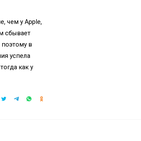
 чем у Apple,
ом сбывает
 поэтому в
ния успела
тогда как у