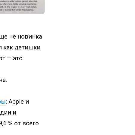
бще не новинка
бя как детишки
ют — это
не.
ры
: Apple и
ндии и
,6 % от всего