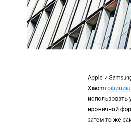
Apple и Samsu
Xiaomi
официа
использовать у
ироничной форм
затем то же са