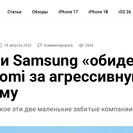
Статьи
Обзоры
iPhone 17
iPhone 18
iOS 26
29 августа 2025
Комментировать
2605
 и Samsung «обид
aomi за агрессивн
аму
окое эти две маленькие забитые компании