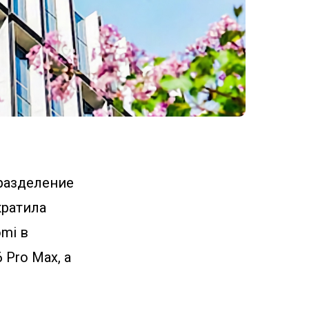
дразделение
кратила
mi в
 Pro Max, а