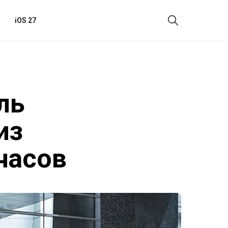
iOS 27
ль
из
часов