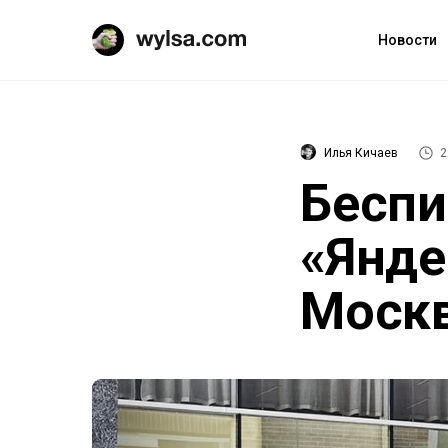
Новости
Илья Кичаев
2
Беспи
«Янде
Москв