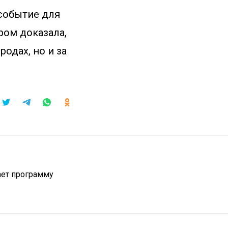
событие для
ром доказала,
одах, но и за
ает программу