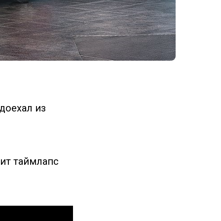
доехал из
дит таймлапс