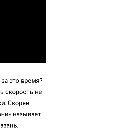
 за это время?
ть скорость не
ки. Скорее
ани» называет
азань.