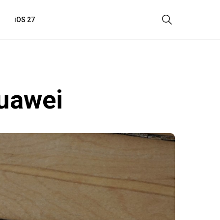
iOS 27
uawei