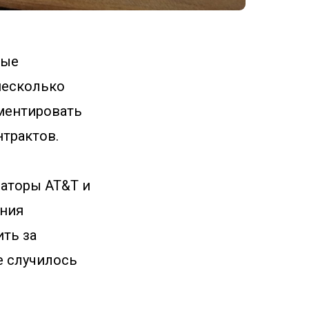
вые
несколько
мментировать
нтрактов.
раторы AT&T и
ения
ить за
е случилось