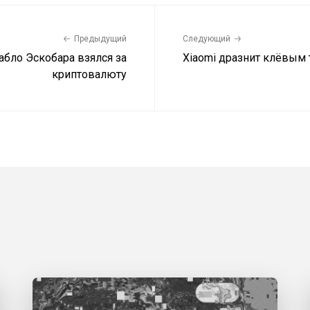
Предыдущий
Следующий
абло Эскобара взялся за
Xiaomi дразнит клёвым 
криптовалюту