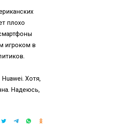
мериканских
ет плохо
 смартфоны
м игроком в
литиков.
Huawei. Хотя,
нна. Надеюсь,