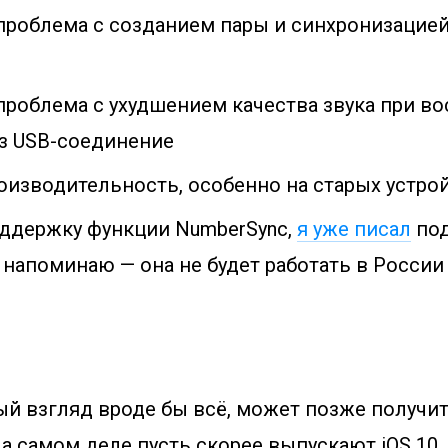
проблема с созданием пары и синхронизацией
проблема с ухудшением качества звука при в
з USB-соединение
оизводительность, особенно на старых устро
ддержку функции NumberSync,
я уже писал
под
 напоминаю — она не будет работать в России
вый взгляд вроде бы всё, может позже получи
На самом деле пусть скорее выпускают iOS 10, 