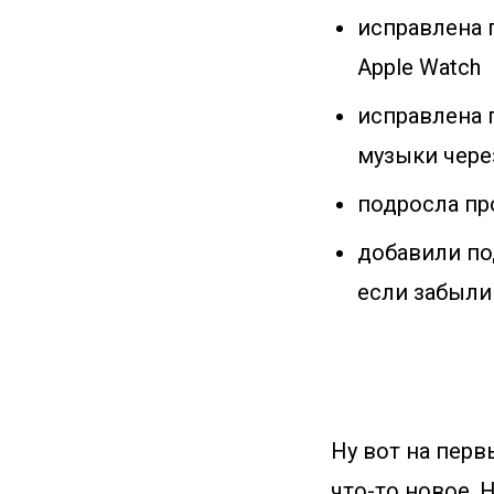
исправлена 
Apple Watch
исправлена 
музыки чере
подросла пр
добавили по
если забыли
Ну вот на пер
что-то новое. 