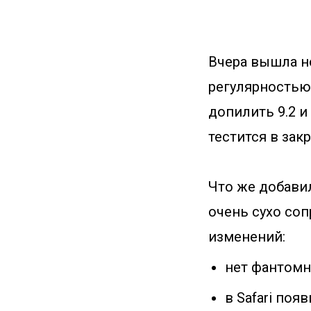
Вчера вышла нов
регулярностью
допилить 9.2 и
тестится в зак
Что же добавил
очень сухо соп
изменений:
нет фантомно
в Safari по