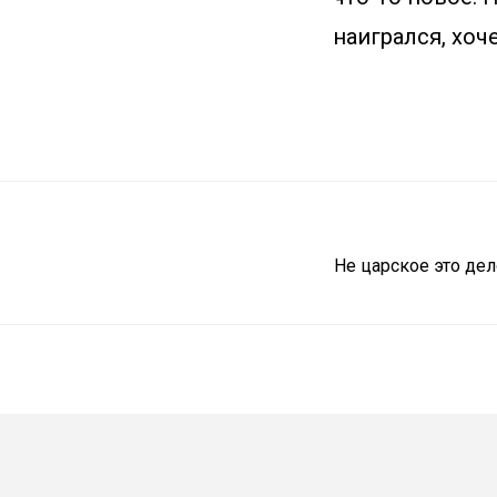
наигрался, хоч
Не царское это де