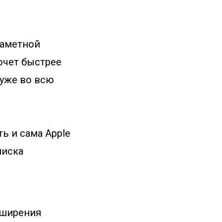
 заметной
очет быстрее
 уже во всю
ть и сама Apple
писка
сширения