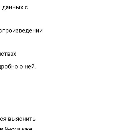
 данных с
оспроизведении
йствах
робно о ней,
тся выяснить
в 9-ку я уже