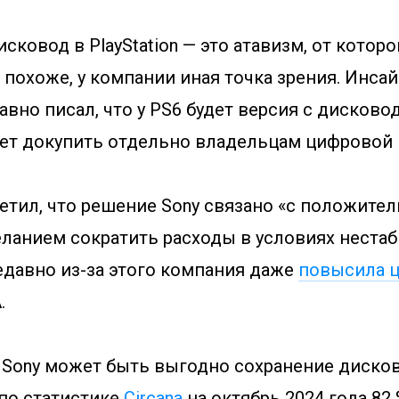
исковод в PlayStation — это атавизм, от котор
, похоже, у компании иная точка зрения. Инса
вно писал, что у PS6 будет версия с дисково
ет докупить отдельно владельцам цифровой 
етил, что решение Sony связано «с положит
еланием сократить расходы в условиях неста
едавно из-за этого компания даже
повысила 
.
 Sony может быть выгодно сохранение дисков
 по статистике
Circana
на октябрь 2024 года 82