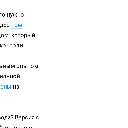
ого нужно
йдер
Том
дом, который
консоли.
ельным опытом
бильной
цены
на
ода? Версия с
 % игроков в