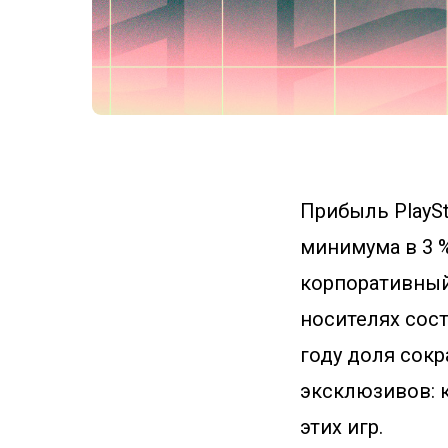
Прибыль PlaySt
минимума в 3 
корпоративный 
носителях сост
году доля сокр
эксклюзивов: 
этих игр.