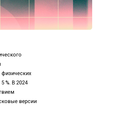
рического
й
а физических
5 %. В 2024
ствием
сковые версии