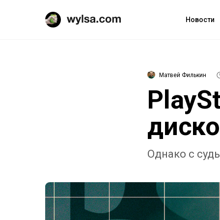
Новости
Матвей Филькин
PlayS
диско
Однако с суд